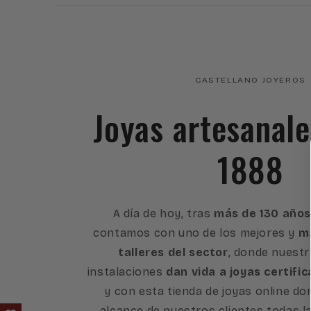
CASTELLANO JOYEROS
Joyas artesanal
1888
A día de hoy, tras
más de 130 años
contamos con uno de los mejores y
má
talleres del sector
, donde nuest
instalaciones
dan vida a joyas certific
y con esta tienda de joyas online d
alcance de nuestros clientes todas l