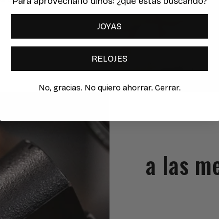
Para aprovecharlo dinos: ¿qué estas buscando?
JOYAS
RELOJES
No, gracias. No quiero ahorrar. Cerrar.
a las m