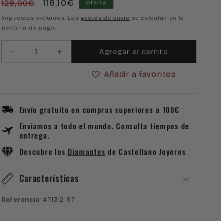
Precio
Precio
116,10€
129,00€
Oferta
habitual
de
Impuestos incluidos. Los
gastos de envío
se calculan en la
pantalla de pago.
oferta
Agregar al carrito
Reducir
Aumentar
cantidad
cantidad
Añadir a favoritos
para
para
Reloj
Reloj
Viceroy
Viceroy
Chic
Chic
Envío gratuito en compras superiores a 100€
Mujer
Mujer
Enviamos a todo el mundo. Consulta tiempos de
471312-
471312-
entrega.
97
97
Descubre los
Diamantes
de Castellano Joyeros
Características
Referencia
: 471312-97