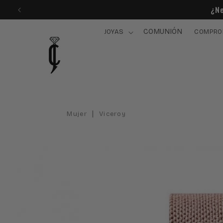
Ir
¿Ne
directamente
al contenido
COMUNIÓN
JOYAS
COMPRO
|
Mujer
Viceroy
Ir
directamente
a la
información
del producto