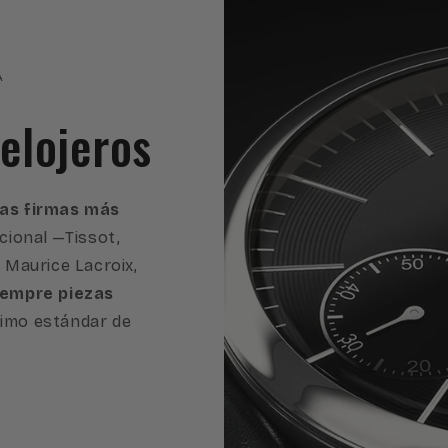
A
elojeros
 las firmas más
cional —Tissot,
, Maurice Lacroix,
iempre piezas
imo estándar de