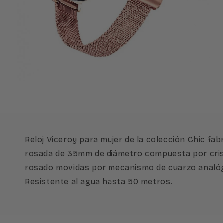
Abrir
elemento
multimedia
2
en
una
ventana
modal
Reloj Viceroy para mujer de la colección Chic fa
rosada de 35mm de diámetro compuesta por crista
rosado movidas por mecanismo de cuarzo analógico
Resistente al agua hasta 50 metros.