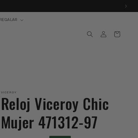
REGALAR
Iniciar
Carrito
sesión
VICEROY
Reloj Viceroy Chic
Mujer 471312-97