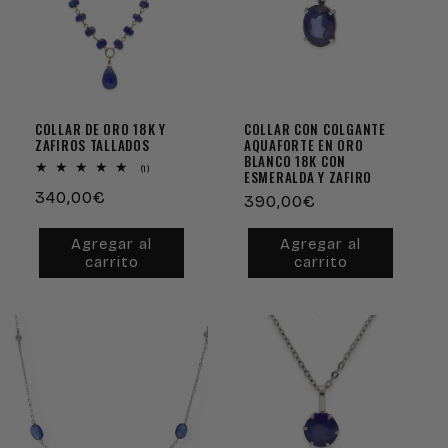
COLLAR DE ORO 18K Y
COLLAR CON COLGANTE
ZAFIROS TALLADOS
AQUAFORTE EN ORO
BLANCO 18K CON
1
(1)
ESMERALDA Y ZAFIRO
reseñas
Precio
340,00€
totales
Precio
390,00€
habitual
habitual
Agregar al
Agregar al
carrito
carrito