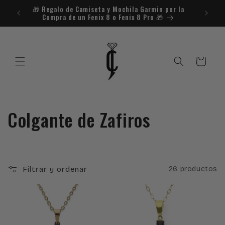
Ir
🎁​ Regalo de Camiseta y Mochila Garmin por la
¿Necesit
directamente
Compra de un Fenix 8 o Fenix 8 Pro 🎁​
al contenido
Carrito
C
Colgante de Zafiros
o
l
Filtrar y ordenar
26 productos
e
c