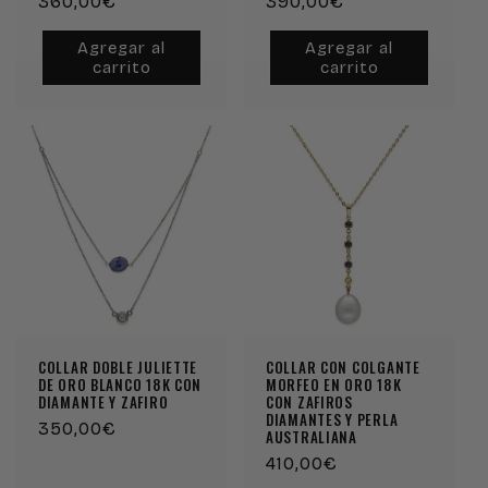
Precio
360,00€
Precio
390,00€
habitual
habitual
Agregar al
Agregar al
carrito
carrito
COLLAR DOBLE JULIETTE
COLLAR CON COLGANTE
DE ORO BLANCO 18K CON
MORFEO EN ORO 18K
DIAMANTE Y ZAFIRO
CON ZAFIROS
DIAMANTES Y PERLA
Precio
350,00€
AUSTRALIANA
habitual
Precio
410,00€