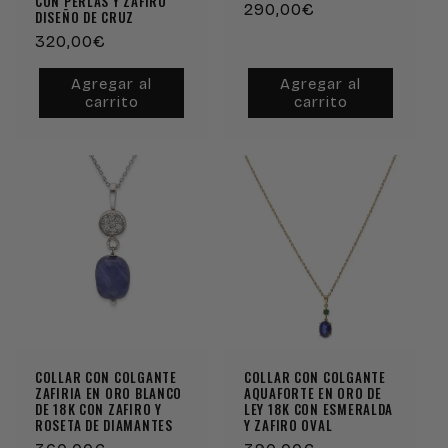
CON PERLAS Y ZAFIRO
Precio
290,00€
DISEÑO DE CRUZ
habitual
Precio
320,00€
habitual
Agregar al
Agregar al
carrito
carrito
COLLAR CON COLGANTE
COLLAR CON COLGANTE
ZAFIRIA EN ORO BLANCO
AQUAFORTE EN ORO DE
DE 18K CON ZAFIRO Y
LEY 18K CON ESMERALDA
ROSETA DE DIAMANTES
Y ZAFIRO OVAL