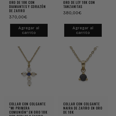
ORO DE 18K CON
ORO DE LEY 18K CON
DIAMANTES Y CORAZÓN
TANZANITAS
DE ZAFIRO
Precio
380,00€
Precio
370,00€
habitual
habitual
Agregar al
Agregar al
carrito
carrito
COLLAR CON COLGANTE
COLLAR CON COLGANTE
"MI PRIMERA
NAIRA DE ZAFIRO EN ORO
COMUNIÓN" EN ORO 18K
DE 18K