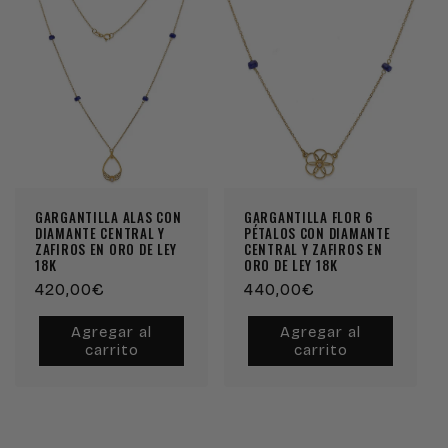
GARGANTILLA ALAS CON
GARGANTILLA FLOR 6
DIAMANTE CENTRAL Y
PÉTALOS CON DIAMANTE
ZAFIROS EN ORO DE LEY
CENTRAL Y ZAFIROS EN
18K
ORO DE LEY 18K
Precio
420,00€
Precio
440,00€
habitual
habitual
Agregar al
Agregar al
carrito
carrito