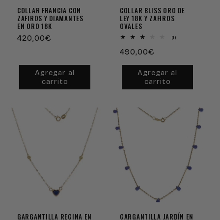
COLLAR FRANCIA CON
COLLAR BLISS ORO DE
ZAFIROS Y DIAMANTES
LEY 18K Y ZAFIROS
EN ORO 18K
OVALES
Precio
420,00€
1
(1)
reseñas
habitual
Precio
490,00€
totales
habitual
Agregar al
Agregar al
carrito
carrito
GARGANTILLA REGINA EN
GARGANTILLA JARDÍN EN