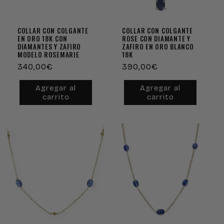
COLLAR CON COLGANTE
COLLAR CON COLGANTE
EN ORO 18K CON
ROSE CON DIAMANTE Y
DIAMANTES Y ZAFIRO
ZAFIRO EN ORO BLANCO
MODELO ROSEMARIE
18K
Precio
340,00€
Precio
390,00€
habitual
habitual
Agregar al
Agregar al
carrito
carrito