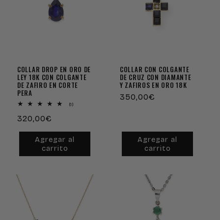
c
i
ó
n
COLLAR DROP EN ORO DE
COLLAR CON COLGANTE
LEY 18K CON COLGANTE
DE CRUZ CON DIAMANTE
DE ZAFIRO EN CORTE
Y ZAFIROS EN ORO 18K
:
PERA
Precio
350,00€
1
(1)
habitual
reseñas
Precio
320,00€
totales
habitual
Agregar al
Agregar al
carrito
carrito