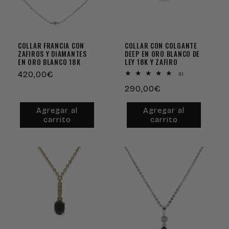
COLLAR FRANCIA CON
COLLAR CON COLGANTE
ZAFIROS Y DIAMANTES
DEEP EN ORO BLANCO DE
EN ORO BLANCO 18K
LEY 18K Y ZAFIRO
Precio
420,00€
1
(1)
reseñas
habitual
Precio
290,00€
totales
habitual
Agregar al
Agregar al
carrito
carrito