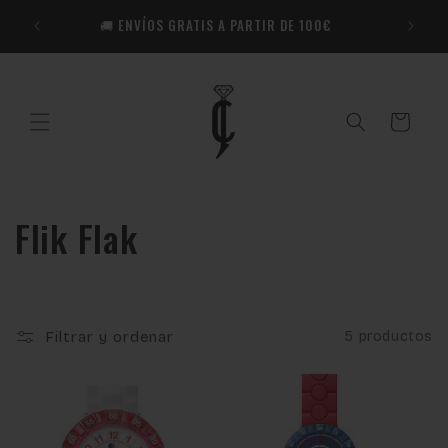
Ir
🎁​ R
directamente
🚚 ENVÍOS GRATIS A PARTIR DE 100€
Co
al contenido
Carrito
C
Flik Flak
o
l
Filtrar y ordenar
5 productos
e
c