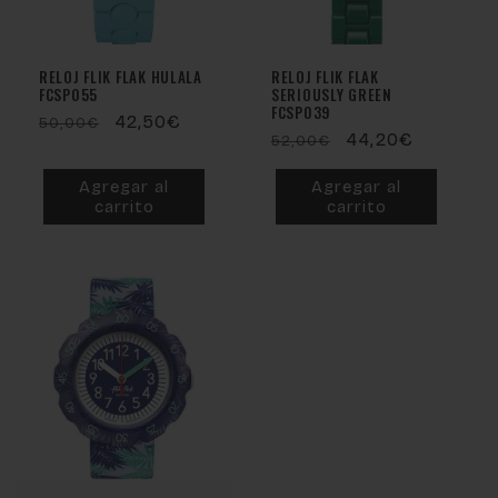
Oferta
Oferta
RELOJ FLIK FLAK HULALA
RELOJ FLIK FLAK
FCSP055
SERIOUSLY GREEN
FCSP039
Precio
Precio
42,50€
50,00€
Precio
Precio
44,20€
52,00€
habitual
de
habitual
de
oferta
Agregar al
Agregar al
oferta
carrito
carrito
Oferta