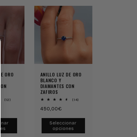
Reserva
Reserva
Reserva
Reserva
DE ORO
ANILLO LUZ DE ORO
BLANCO Y
CON
DIAMANTES CON
ZAFIROS
12
14
(12)
(14)
reseñas
reseñas
Precio
450,00€
totales
totales
habitual
onar
Seleccionar
nes
opciones