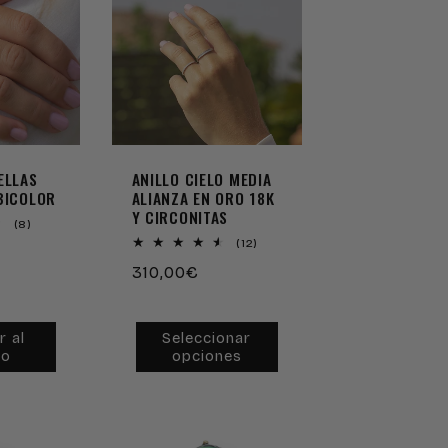
ELLAS
ANILLO CIELO MEDIA
BICOLOR
ALIANZA EN ORO 18K
Y CIRCONITAS
8
(8)
reseñas
12
(12)
totales
reseñas
Precio
310,00€
totales
habitual
r al
Seleccionar
to
opciones