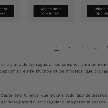
onar
Seleccionar
Selecci
nes
opciones
opcio
1
…
2
3
cia y uno de los regalos más comunes para un momen
de compromiso entre muchos otros modelos, que podr
tellano Joyeros, que incluye todo tipo de diseños y
 perfecto para ti o para regalar a una persona especial