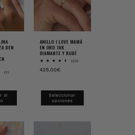
LINA
ANILLO I LOVE MAMÁ
ZA DEN
EN ORO 18K
DIAMANTE Y RUBÍ
EN
22
(22)
reseñas
Precio
425,00€
totales
7
(7)
habitual
reseñas
totales
r al
Seleccionar
to
opciones