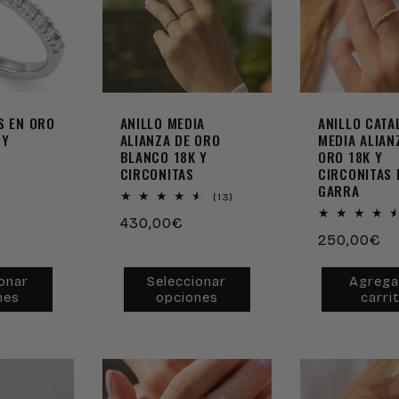
S EN ORO
ANILLO MEDIA
ANILLO CATA
 Y
ALIANZA DE ORO
MEDIA ALIAN
BLANCO 18K Y
ORO 18K Y
CIRCONITAS
CIRCONITAS 
GARRA
13
(13)
reseñas
Precio
430,00€
totales
Precio
250,00€
habitual
habitual
onar
Seleccionar
Agrega
nes
opciones
carri