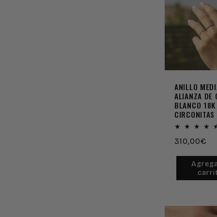
ANILLO MEDI
ALIANZA DE
BLANCO 18K
CIRCONITAS
Precio
310,00€
habitual
Agrega
carri