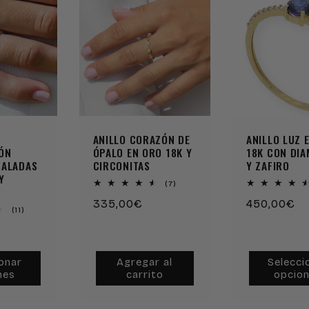
ANILLO CORAZÓN DE
ANILLO LUZ 
ÓN
ÓPALO EN ORO 18K Y
18K CON DI
CALADAS
CIRCONITAS
Y ZAFIRO
Y
7
(7)
reseñas
Precio
335,00€
Precio
450,00€
totales
11
(11)
habitual
habitual
reseñas
totales
onar
Agregar al
Selecci
nes
carrito
opcio