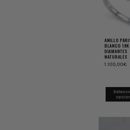
c
c
i
ANILLO PARI
BLANCO 18K
DIAMANTES
ó
NATURALES
Precio
1.100,00€
n
habitual
:
Selecci
opcio