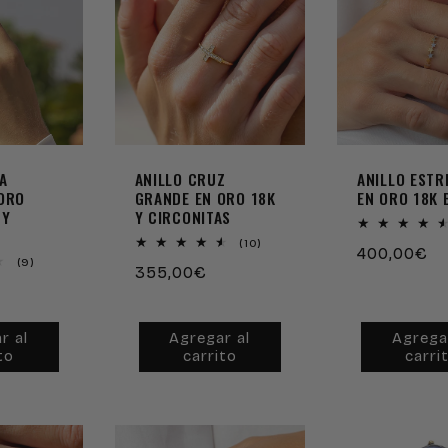
A
ANILLO CRUZ
ANILLO ESTR
 ORO
GRANDE EN ORO 18K
EN ORO 18K 
 Y
Y CIRCONITAS
10
(10)
Precio
400,00€
reseñas
9
(9)
Precio
355,00€
totales
habitual
reseñas
totales
habitual
r al
Agregar al
Agrega
to
carrito
carri