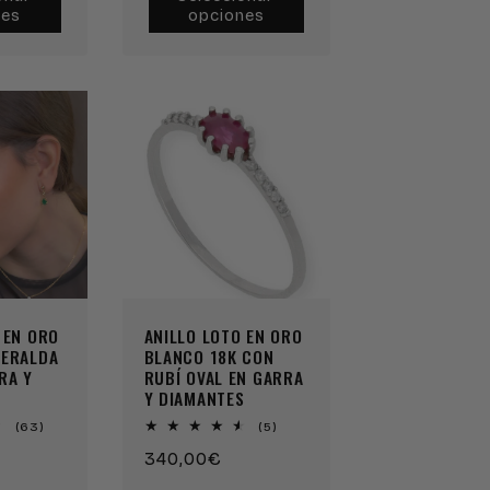
nes
opciones
Reserva
Reserva
Reserva
Reserva
 EN ORO
ANILLO LOTO EN ORO
MERALDA
BLANCO 18K CON
RA Y
RUBÍ OVAL EN GARRA
Y DIAMANTES
63
5
(63)
(5)
reseñas
reseñas
Precio
340,00€
totales
totales
habitual