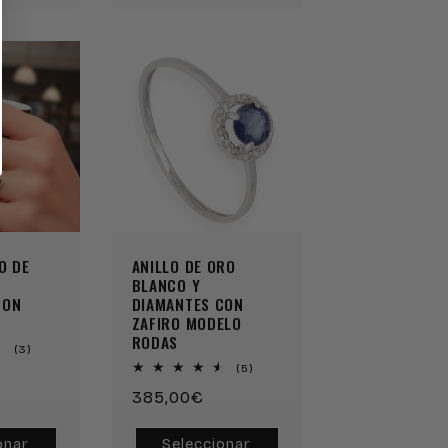
Reserva
Reserva
Reserva
Reserva
O DE
ANILLO DE ORO
BLANCO Y
CON
DIAMANTES CON
ZAFIRO MODELO
RODAS
3
(3)
reseñas
5
(5)
totales
reseñas
Precio
385,00€
totales
habitual
onar
Seleccionar