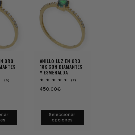
Reserva
Reserva
Reserva
Reserva
EN ORO
ANILLO LUZ EN ORO
AMANTES
18K CON DIAMANTES
Y ESMERALDA
9
7
(9)
(7)
reseñas
reseñas
Precio
450,00€
totales
totales
habitual
onar
Seleccionar
nes
opciones