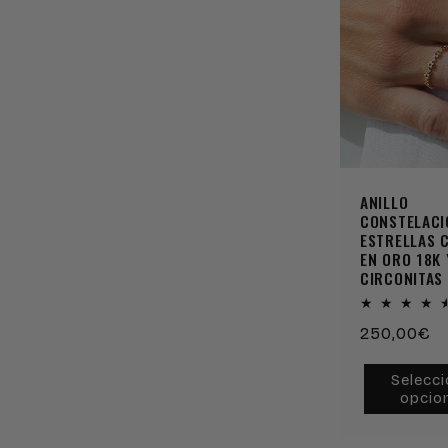
ANILLO
CONSTELACI
ESTRELLAS 
EN ORO 18K 
CIRCONITAS
Precio
250,00€
habitual
Selecci
opcio