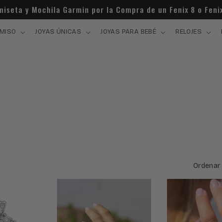
miseta y Mochila Garmin por la Compra de un Fenix 8 o Fenix
MISO
JOYAS ÚNICAS
JOYAS PARA BEBÉ
RELOJES
Ordenar 
Reserva
Reserva