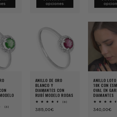
nes
opciones
opcio
Reserva
Reserva
Reserva
Reserva
ORO
ANILLO DE ORO
ANILLO LOTO
BLANCO Y
18K CON ES
CON
DIAMANTES CON
OVAL EN GAR
 MODELO
RUBÍ MODELO RODAS
DIAMANTES
6
(6)
reseñas
3
(3)
Precio
385,00€
Precio
340,00€
totales
reseñas
totales
habitual
habitual