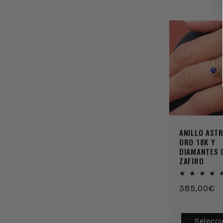
ANILLO AST
ORO 18K Y
DIAMANTES 
ZAFIRO
Precio
385,00€
habitual
Selecci