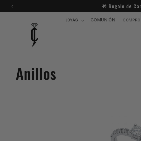
Ir
🎁​ Regalo de Ca
directamente
al contenido
COMUNIÓN
JOYAS
COMPRO
C
Anillos
o
l
e