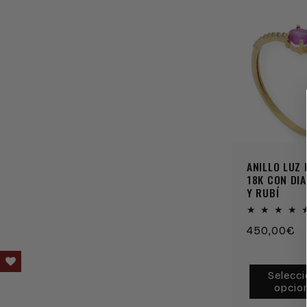
ANILLO LUZ 
18K CON DI
Y RUBÍ
Precio
450,00€
habitual
Selecci
opcio