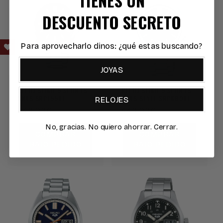
DESCUENTO SECRETO
Para aprovecharlo dinos: ¿qué estas buscando?
JOYAS
RELOJ SEIKO 5 SPORTS
RELOJ SEIKO 5 SPORTS
SNXS SRPL55K1
SNXS STYLE SRPK89K1
RELOJES
Precio
440,00€
Precio
440,00€
habitual
habitual
No, gracias. No quiero ahorrar. Cerrar.
COMPRAR
COMPRAR
BAJO PEDIDO
BAJO PEDIDO