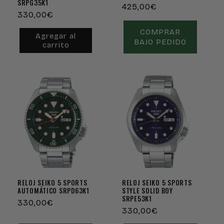
SRPG35K1
Precio
425,00€
Precio
330,00€
habitual
habitual
COMPRAR
Agregar al
BAJO PEDIDO
carrito
RELOJ SEIKO 5 SPORTS
RELOJ SEIKO 5 SPORTS
AUTOMÁTICO SRPD63K1
STYLE SOLID BOY
SRPE53K1
Precio
330,00€
Precio
330,00€
habitual
habitual