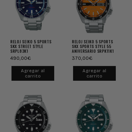
c
i
ó
n
RELOJ SEIKO 5 SPORTS
RELOJ SEIKO 5 SPORTS
SKX STREET STYLE
SKX SPORTS STYLE 55
SRPL83K1
ANIVERSARIO SRPK11K1
:
Precio
490,00€
Precio
370,00€
habitual
habitual
Agregar al
Agregar al
carrito
carrito