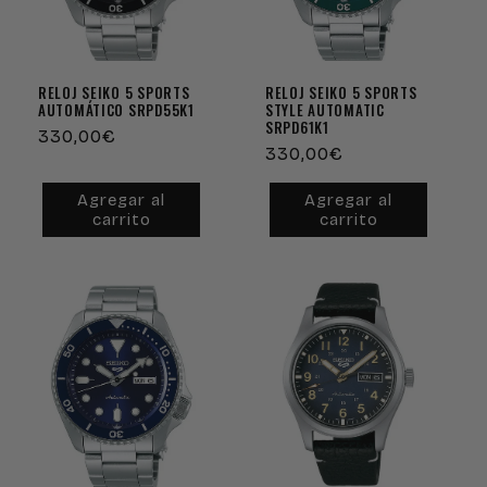
RELOJ SEIKO 5 SPORTS
RELOJ SEIKO 5 SPORTS
AUTOMÁTICO SRPD55K1
STYLE AUTOMATIC
SRPD61K1
Precio
330,00€
Precio
330,00€
habitual
habitual
Agregar al
Agregar al
carrito
carrito
Agotado