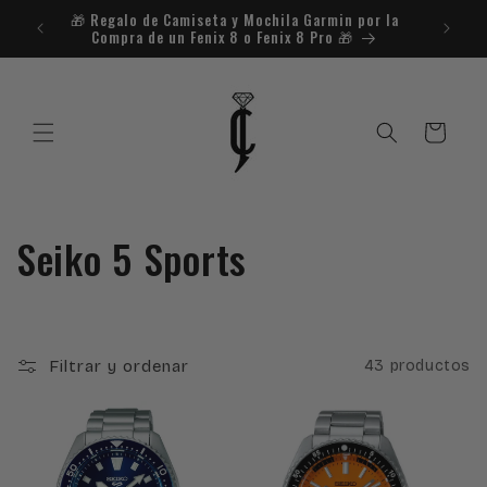
Ir
🎁​ Regalo de Camiseta y Mochila Garmin por la
¿Necesit
directamente
Compra de un Fenix 8 o Fenix 8 Pro 🎁​
al contenido
Carrito
C
Seiko 5 Sports
o
l
Filtrar y ordenar
43 productos
e
c