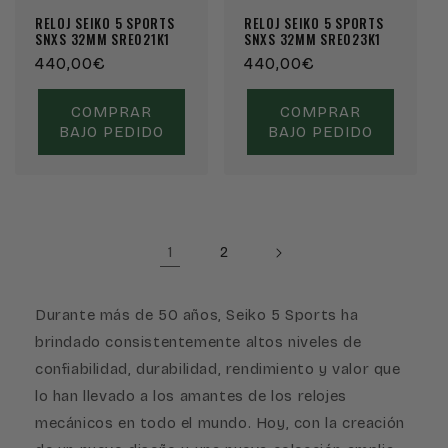
RELOJ SEIKO 5 SPORTS
RELOJ SEIKO 5 SPORTS
SNXS 32MM SRE021K1
SNXS 32MM SRE023K1
Precio
440,00€
Precio
440,00€
habitual
habitual
COMPRAR
COMPRAR
BAJO PEDIDO
BAJO PEDIDO
1
2
Durante más de 50 años, Seiko 5 Sports ha
brindado consistentemente altos niveles de
confiabilidad, durabilidad, rendimiento y valor que
lo han llevado a los amantes de los relojes
mecánicos en todo el mundo. Hoy, con la creación