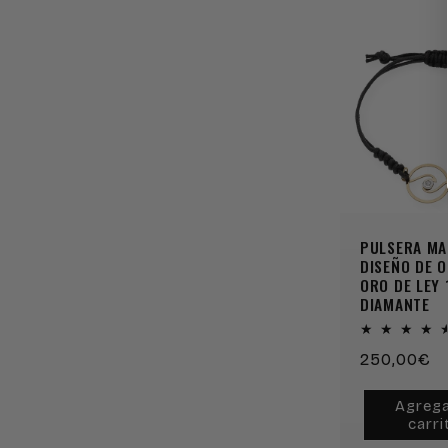
PULSERA M
DISEÑO DE O
ORO DE LEY 
DIAMANTE
Precio
250,00€
habitual
Agrega
carri