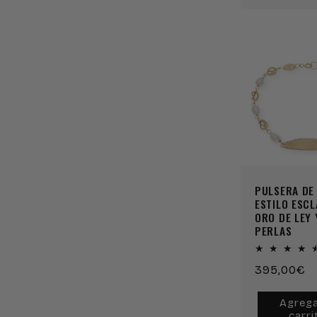
PULSERA DE
ESTILO ESCL
ORO DE LEY 
PERLAS
Precio
395,00€
habitual
Agrega
carri