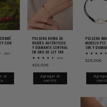
ACRAMÉ
PULSERA KUINA DE
PULSERA MA
LEY CON
RUBÍES AUTÉNTICOS
MODELO PEZ
Y DIAMANTE CENTRAL
18K Y DIAMA
EN ORO DE LEY 18K
65
(65)
reseñas
23
(23)
Precio
225,00€
totales
reseñas
Precio
420,00€
totales
habitual
habitual
r al
Agregar al
Agrega
to
carrito
carri