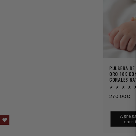
PULSERA DE
ORO 18K CO
CORALES NA
Precio
270,00€
habitual
Agrega
carri