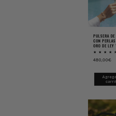
c
c
i
PULSERA DE
CON PERLAS
ORO DE LEY 
ó
Precio
480,00€
n
habitual
Agrega
:
carri