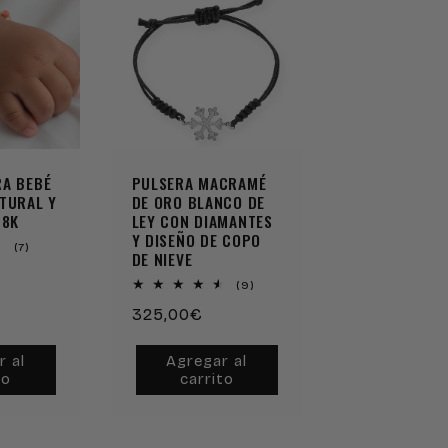
RA BEBÉ
PULSERA MACRAMÉ
TURAL Y
DE ORO BLANCO DE
18K
LEY CON DIAMANTES
Y DISEÑO DE COPO
7
(7)
DE NIEVE
reseñas
totales
9
(9)
reseñas
Precio
325,00€
totales
habitual
r al
Agregar al
to
carrito