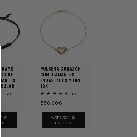
CRAMÉ
PULSERA CORAZÓN
NCO DE
CON DIAMANTES
AMANTES
ENGASTADOS Y ORO
RCULAR
18K
13
8
(13)
(8)
reseñas
reseñas
Precio
380,00€
totales
totales
habitual
r al
Agregar al
to
carrito