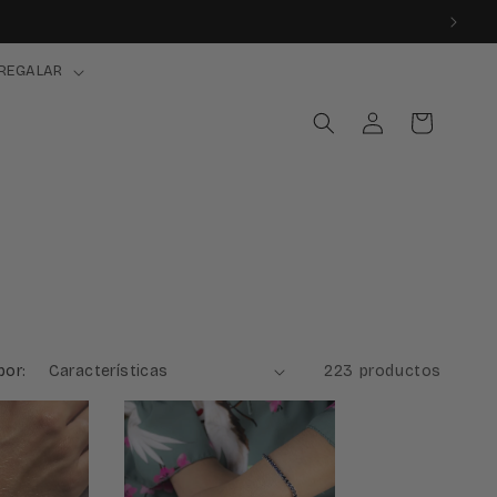
REGALAR
Iniciar
Carrito
sesión
por:
223 productos