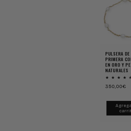
PULSERA DE
PRIMERA C
EN ORO Y P
NATURALES
Precio
350,00€
habitual
Agrega
carri