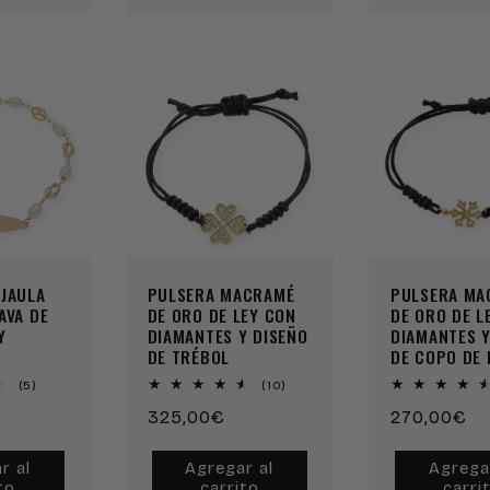
 JAULA
PULSERA MACRAMÉ
PULSERA MA
AVA DE
DE ORO DE LEY CON
DE ORO DE L
Y
DIAMANTES Y DISEÑO
DIAMANTES Y
DE TRÉBOL
DE COPO DE 
5
10
(5)
(10)
reseñas
reseñas
Precio
325,00€
Precio
270,00€
totales
totales
habitual
habitual
r al
Agregar al
Agrega
to
carrito
carri