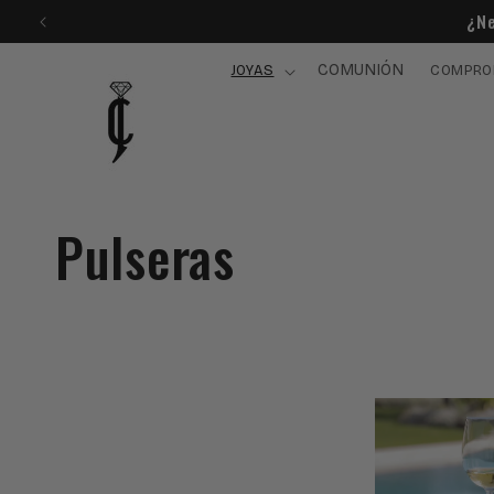
Ir
¿Ne
directamente
al contenido
COMUNIÓN
JOYAS
COMPRO
C
Pulseras
o
l
e