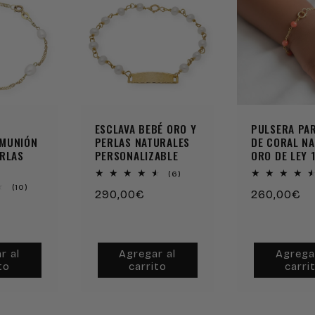
ESCLAVA BEBÉ ORO Y
PULSERA PA
OMUNIÓN
PERLAS NATURALES
DE CORAL NA
ERLAS
PERSONALIZABLE
ORO DE LEY 
6
(6)
reseñas
10
(10)
Precio
290,00€
Precio
260,00€
totales
reseñas
totales
habitual
habitual
r al
Agregar al
Agrega
to
carrito
carri