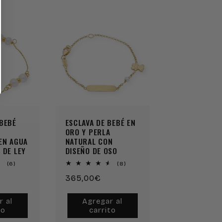
BEBÉ
ESCLAVA DE BEBÉ EN
ORO Y PERLA
EN AGUA
NATURAL CON
 DE LEY
DISEÑO DE OSO
6
8
(6)
(8)
reseñas
reseñas
Precio
365,00€
totales
totales
habitual
r al
Agregar al
to
carrito