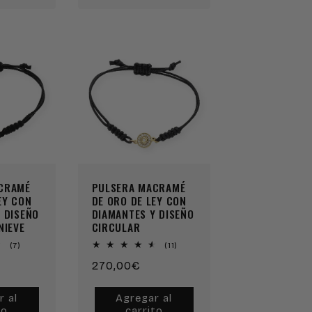
CRAMÉ
PULSERA MACRAMÉ
EY CON
DE ORO DE LEY CON
 DISEÑO
DIAMANTES Y DISEÑO
NIEVE
CIRCULAR
7
11
(7)
(11)
reseñas
reseñas
Precio
270,00€
totales
totales
habitual
r al
Agregar al
to
carrito