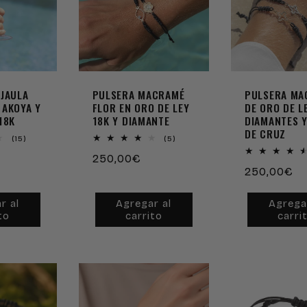
 JAULA
PULSERA MACRAMÉ
PULSERA MA
 AKOYA Y
FLOR EN ORO DE LEY
DE ORO DE L
18K
18K Y DIAMANTE
DIAMANTES Y
DE CRUZ
15
5
(15)
(5)
reseñas
reseñas
Precio
250,00€
totales
totales
Precio
250,00€
habitual
habitual
r al
Agregar al
Agrega
to
carrito
carri