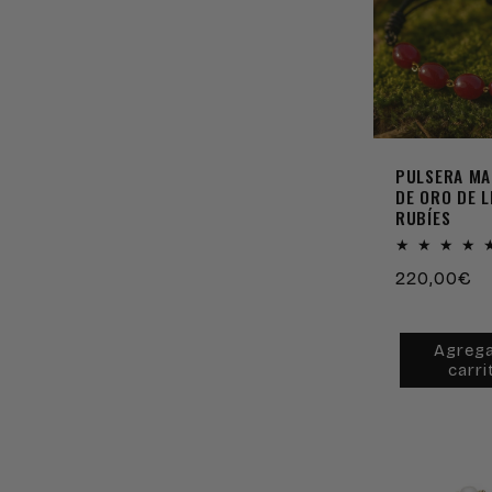
PULSERA M
DE ORO DE 
RUBÍES
Precio
220,00€
habitual
Agrega
carri