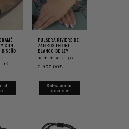
CRAMÉ
PULSERA RIVIERE DE
EY CON
ZAFIROS EN ORO
 DISEÑO
BLANCO DE LEY
4
(4)
reseñas
7
(7)
Precio
2.500,00€
totales
reseñas
totales
habitual
r al
Seleccionar
to
opciones