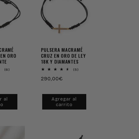
CRAMÉ
PULSERA MACRAMÉ
 EN ORO
CRUZ EN ORO DE LEY
NTE
18K Y DIAMANTES
6
5
(6)
(5)
reseñas
reseñas
Precio
290,00€
totales
totales
habitual
r al
Agregar al
to
carrito