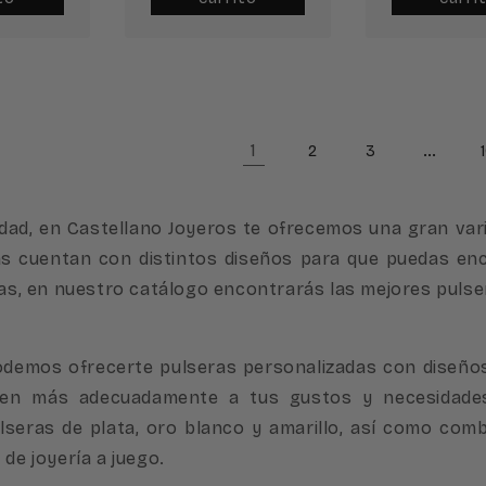
1
…
2
3
d, en Castellano Joyeros te ofrecemos una gran varie
s cuentan con distintos diseños para que puedas enc
las, en nuestro catálogo encontrarás las mejores pulser
os ofrecerte pulseras personalizadas con diseños ú
dapten más adecuadamente a tus gustos y necesidade
seras de plata, oro blanco y amarillo, así como com
de joyería a juego.