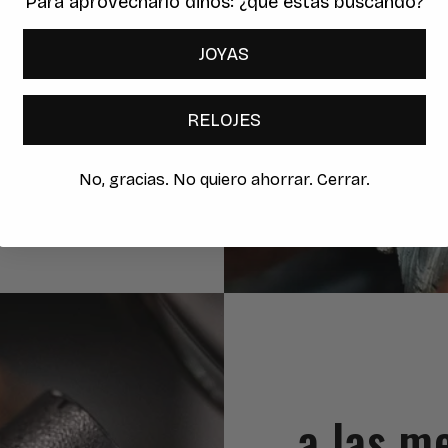
Para aprovecharlo dinos: ¿qué estas buscando?
ras modernas
adas inigualables
,
JOYAS
onde ponemos al
as creaciones de
RELOJES
No, gracias. No quiero ahorrar. Cerrar.
a las m