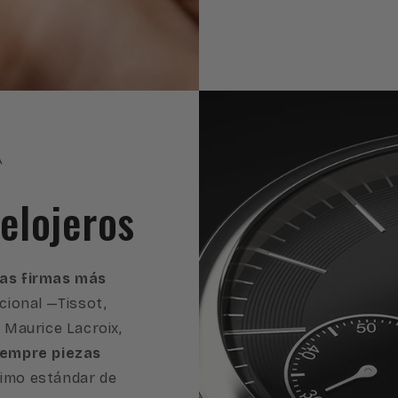
A
elojeros
 las firmas más
cional —Tissot,
, Maurice Lacroix,
iempre piezas
imo estándar de