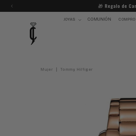
Ir
🎁​ Regalo de Ca
directamente
al contenido
COMUNIÓN
JOYAS
COMPRO
|
Mujer
Tommy Hilfiger
Ir
directamente
a la
información
del producto