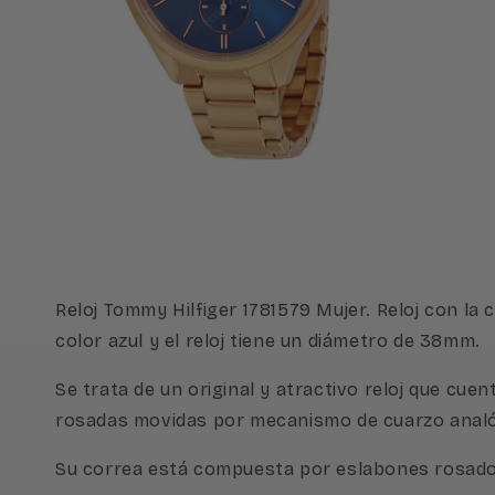
Abrir
elemento
multimedia
2
en
una
ventana
modal
Reloj Tommy Hilfiger 1781579 Mujer. Reloj con la
color azul y el reloj tiene un diámetro de 38mm.
Se trata de un original y atractivo reloj que cu
rosadas movidas por mecanismo de cuarzo analóg
Su correa está compuesta por eslabones rosado