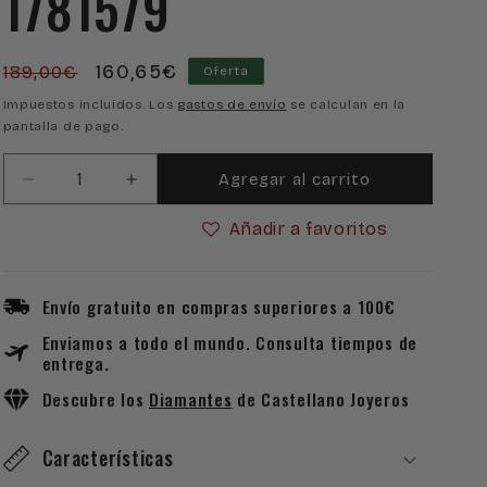
1781579
Precio
Precio
160,65€
189,00€
Oferta
habitual
de
Impuestos incluidos. Los
gastos de envío
se calculan en la
pantalla de pago.
oferta
Agregar al carrito
Reducir
Aumentar
cantidad
cantidad
Añadir a favoritos
para
para
Reloj
Reloj
Tommy
Tommy
Hilfiger
Hilfiger
Envío gratuito en compras superiores a 100€
Sofia
Sofia
Enviamos a todo el mundo. Consulta tiempos de
1781579
1781579
entrega.
Descubre los
Diamantes
de Castellano Joyeros
Características