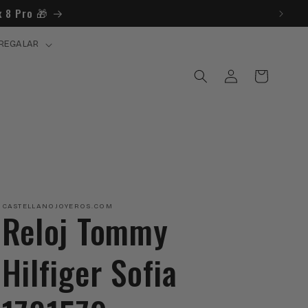
 8 Pro 🎁​
REGALAR
Iniciar
Carrito
sesión
CASTELLANOJOYEROS.COM
Reloj Tommy
Hilfiger Sofia