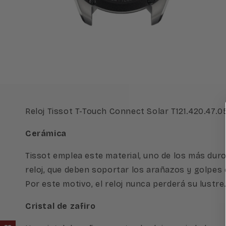
Abrir
A
elemento
e
multimedia
m
4
5
en
e
una
u
ventana
v
modal
m
Reloj Tissot T-Touch Connect Solar T121.420.47.
Cerámica
Tissot emplea este material, uno de los más dur
reloj, que deben soportar los arañazos y golpes c
Por este motivo, el reloj nunca perderá su lustre
Cristal de zafiro