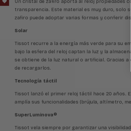
Un cristal de zafiro aporta al reloj propiedades 
transparencia. Este material es muy duro, solo sup
zafiro puede adoptar varias formas y conferir di
Solar
Tissot recurre a la energía más verde para su e
bajo la esfera del reloj captan la luz y la almac
se obtiene de la luz natural o artificial. Gracia
de recargarlos.
Tecnología táctil
Tissot lanzó el primer reloj táctil hace 20 años.
amplía sus funcionalidades (brújula, altímetro,
SuperLuminova®
Tissot vela siempre por garantizar una visibilid