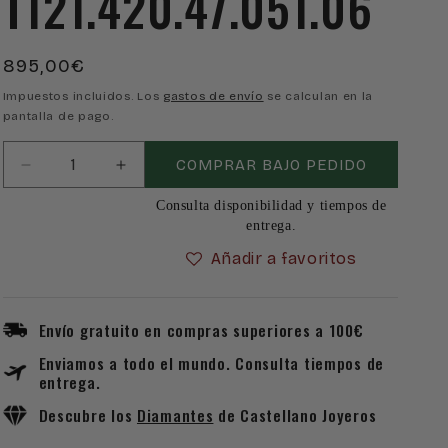
T121.420.47.051.06
Precio
895,00€
habitual
Impuestos incluidos. Los
gastos de envío
se calculan en la
pantalla de pago.
COMPRAR BAJO PEDIDO
Reducir
Aumentar
cantidad
cantidad
Consulta disponibilidad y tiempos de
para
para
entrega.
Reloj
Reloj
Tissot
Tissot
Añadir a favoritos
T-
T-
Touch
Touch
Connect
Connect
Envío gratuito en compras superiores a 100€
Solar
Solar
Enviamos a todo el mundo. Consulta tiempos de
T121.420.47.051.06
T121.420.47.051.06
entrega.
Descubre los
Diamantes
de Castellano Joyeros