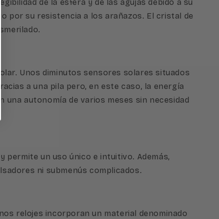
gibilidad de la esfera y de las agujas debido a su
jo por su resistencia a los arañazos. El cristal de
esmerilado.
Solar. Unos diminutos sensores solares situados
racias a una pila pero, en este caso, la energía
s con una autonomía de varios meses sin necesidad
 y permite un uso único e intuitivo. Además,
pulsadores ni submenús complicados.
lgunos relojes incorporan un material denominado