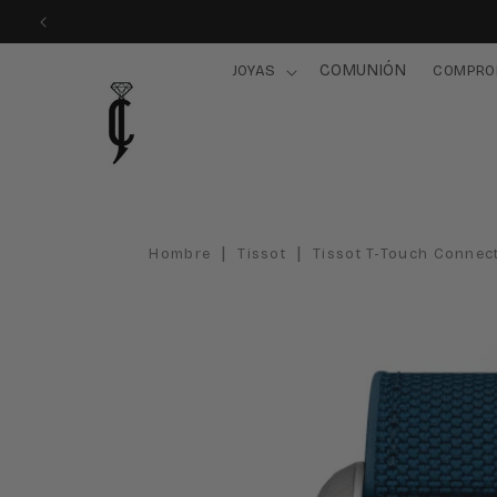
Ir
directamente
al contenido
COMUNIÓN
JOYAS
COMPRO
|
|
Hombre
Tissot
Tissot T-Touch Connec
Ir
directamente
a la
información
del producto