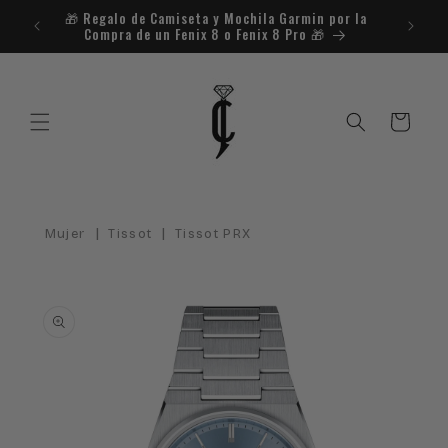
Ir
¿Necesitas ayuda? +34 924 220 302 / WhatsApp: 675
directamente
850 799
al contenido
Carrito
|
|
Mujer
Tissot
Tissot PRX
Ir
directamente
a la
información
del producto