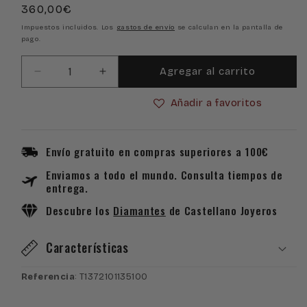
Precio
360,00€
habitual
Impuestos incluidos. Los
gastos de envío
se calculan en la pantalla de
pago.
Agregar al carrito
Reducir
Aumentar
cantidad
cantidad
Añadir a favoritos
para
para
Reloj
Reloj
Tissot
Tissot
PRX
PRX
Envío gratuito en compras superiores a 100€
35mm
35mm
Enviamos a todo el mundo. Consulta tiempos de
T137.210.11.351.00
T137.210.11.351.00
entrega.
Descubre los
Diamantes
de Castellano Joyeros
Características
Referencia
: T1372101135100