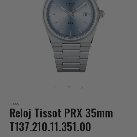
Abrir
elemento
multimedia
de
1
/
7
1
en
una
TISSOT
ventana
Reloj Tissot PRX 35mm
modal
T137.210.11.351.00