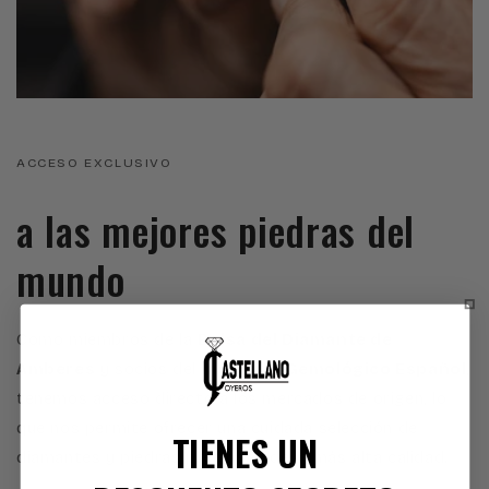
ACCESO EXCLUSIVO
a las mejores piedras del
mundo
Como miembros de la
Bolsa del Diamante de
Amberes
y socios del
Instituto Gemológico Español
,
tenemos acceso directo a los mercados de origen, lo
que nos permite ofrecer una cuidada selección de
TIENES UN
diamantes y piedras preciosas de la más alta calidad.