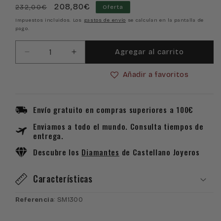
Precio
Precio
208,80€
232,00€
Oferta
habitual
de
Impuestos incluidos. Los
gastos de envío
se calculan en la pantalla de
pago.
oferta
Agregar al carrito
Reducir
Aumentar
cantidad
cantidad
Añadir a favoritos
para
para
Reloj
Reloj
Swiss
Swiss
Mountaineer
Mountaineer
Envío gratuito en compras superiores a 100€
SM1300
SM1300
Enviamos a todo el mundo. Consulta tiempos de
entrega.
Descubre los
Diamantes
de Castellano Joyeros
Características
Referencia
: SM1300