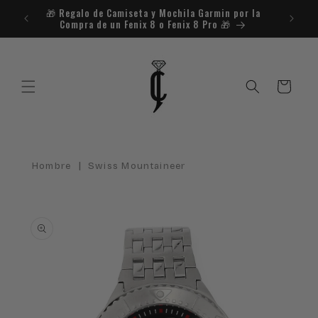
Ir
🎁​ Regalo de Camiseta y Mochila Garmin por la
¿Necesit
directamente
Compra de un Fenix 8 o Fenix 8 Pro 🎁​
al contenido
Carrito
|
Hombre
Swiss Mountaineer
Ir
directamente
a la
información
del producto