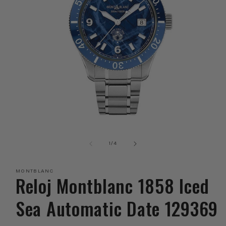
Abrir
elemento
multimedia
de
1
/
4
1
en
una
MONTBLANC
ventana
Reloj Montblanc 1858 Iced
modal
Sea Automatic Date 129369