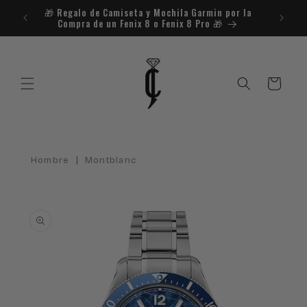
Ir
🎁​ Regalo de Camiseta y Mochila Garmin por la
¿Necesit
directamente
Compra de un Fenix 8 o Fenix 8 Pro 🎁​
al contenido
Carrito
|
Hombre
Montblanc
Ir
directamente
a la
información
del producto