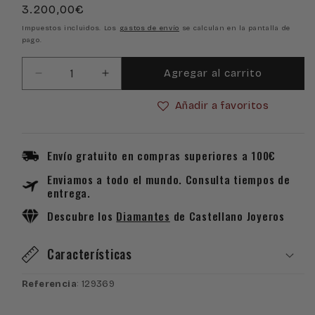
Precio
3.200,00€
habitual
Impuestos incluidos. Los
gastos de envío
se calculan en la pantalla de
pago.
Agregar al carrito
Reducir
Aumentar
cantidad
cantidad
Añadir a favoritos
para
para
Reloj
Reloj
Montblanc
Montblanc
1858
1858
Envío gratuito en compras superiores a 100€
Iced
Iced
Enviamos a todo el mundo. Consulta tiempos de
Sea
Sea
entrega.
Automatic
Automatic
Date
Date
Descubre los
Diamantes
de Castellano Joyeros
129369
129369
Características
Referencia
: 129369