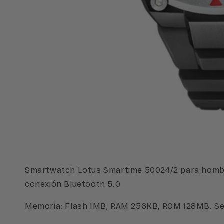
Abrir
elemento
multimedia
1
en
una
ventana
modal
Smartwatch Lotus Smartime 50024/2 para hombre. 
conexión Bluetooth 5.0
Memoria: Flash 1MB, RAM 256KB, ROM 128MB. Se