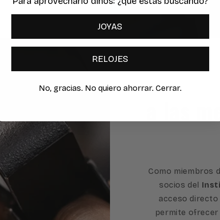
Para aprovecharlo dinos: ¿qué estas buscando?
JOYAS
RELOJES
No, gracias. No quiero ahorrar. Cerrar.
a las m
Como miembros d
socios del
Inst
acceso directo 
permite ofrecer