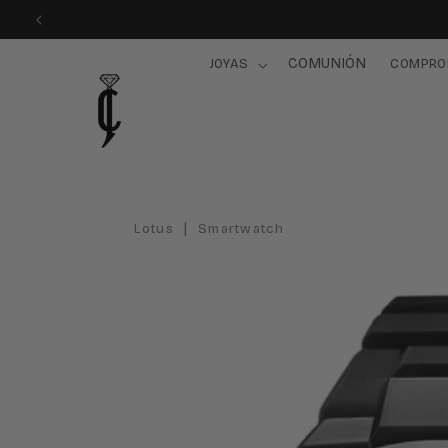
Ir
directamente
al contenido
COMUNIÓN
JOYAS
COMPRO
|
Lotus
Smartwatch
Ir
directamente
a la
información
del producto