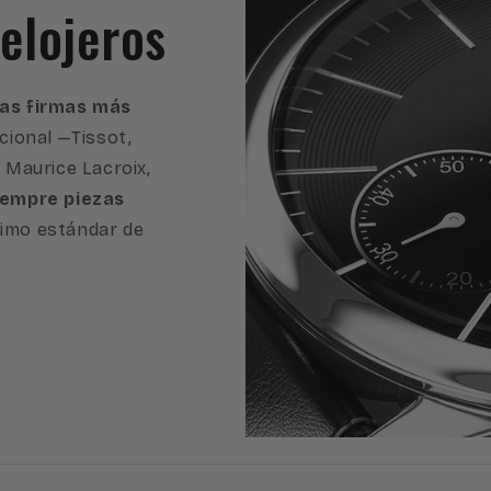
elojeros
 las firmas más
cional —Tissot,
, Maurice Lacroix,
iempre piezas
imo estándar de