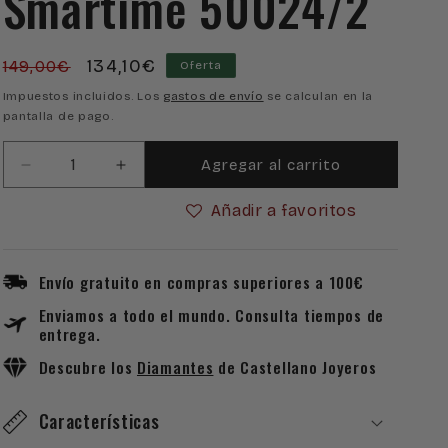
Smartime 50024/2
Precio
Precio
134,10€
149,00€
Oferta
habitual
de
Impuestos incluidos. Los
gastos de envío
se calculan en la
pantalla de pago.
oferta
Agregar al carrito
Reducir
Aumentar
cantidad
cantidad
Añadir a favoritos
para
para
Reloj
Reloj
Lotus
Lotus
Smartwatch
Smartwatch
Envío gratuito en compras superiores a 100€
Smartime
Smartime
Enviamos a todo el mundo. Consulta tiempos de
50024/2
50024/2
entrega.
Descubre los
Diamantes
de Castellano Joyeros
Características