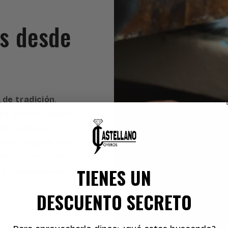
es desde
 de tradición
,
s profesionales
ras modernas
adas inigualables
,
onde ponemos al
TIENES UN
as creaciones de
DESCUENTO SECRETO