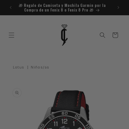
Ir
🎁​ Regalo de Camiseta y Mochila Garmin por la
¿Necesit
directamente
Compra de un Fenix 8 o Fenix 8 Pro 🎁​
al contenido
Carrito
|
Lotus
Niños/as
Ir
directamente
a la
información
del producto