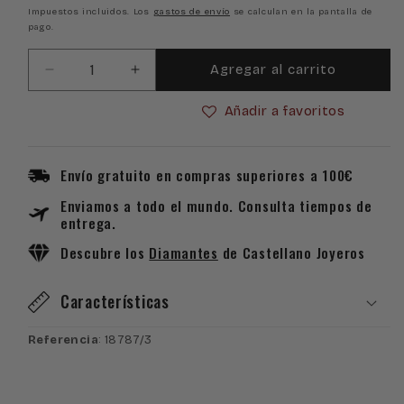
habitual
de
Impuestos incluidos. Los
gastos de envío
se calculan en la pantalla de
pago.
oferta
Agregar al carrito
Reducir
Aumentar
cantidad
cantidad
Añadir a favoritos
para
para
Reloj
Reloj
Lotus
Lotus
Junior
Junior
Envío gratuito en compras superiores a 100€
Collection
Collection
Enviamos a todo el mundo. Consulta tiempos de
18787/3
18787/3
entrega.
Descubre los
Diamantes
de Castellano Joyeros
Características
Referencia
: 18787/3