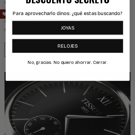
solo la autenticidad y el prestigio de cada gema, sino
también
los mejores precios
, sin intermediarios.
Para aprovecharlo dinos: ¿qué estas buscando?
Calidad, confianza y valor desde el origen hasta tus
JOYAS
manos.
RELOJES
SABER MÁS >
No, gracias. No quiero ahorrar. Cerrar.