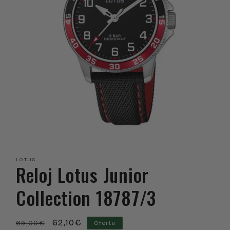
Abrir
elemento
multimedia
LOTUS
1
Reloj Lotus Junior
en
una
ventana
Collection 18787/3
modal
Precio
Precio
62,10€
69,00€
Oferta