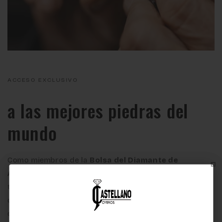
ACCESO EXCLUSIVO
a las mejores piedras del
mundo
Como miembros de la
Bolsa del Diamante de
Amberes
y socios del
Instituto Gemológico Español
,
tenemos acceso directo a los mercados de origen, lo
que nos permite ofrecer una cuidada selección de
diamantes y piedras preciosas de la más alta calidad.