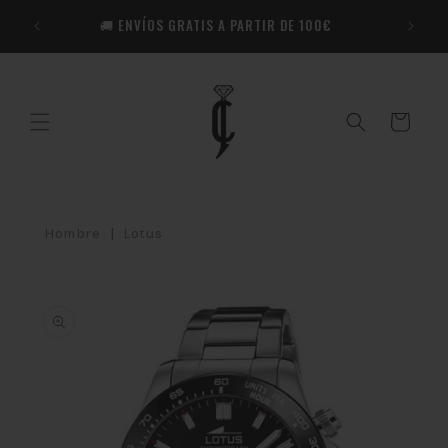
Ir
🎁​ R
directamente
🚚 ENVÍOS GRATIS A PARTIR DE 100€
Co
al contenido
Carrito
|
Hombre
Lotus
Ir
directamente
a la
información
del producto