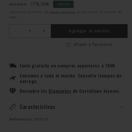
Precio
Precio
179,10€
199,00€
Oferta
habitual
de
Impuestos incluidos. Los
gastos de envío
se calculan en la pantalla de
pago.
oferta
Agregar al carrito
Reducir
Aumentar
cantidad
cantidad
Añadir a favoritos
para
para
Reloj
Reloj
Lotus
Lotus
Freedom
Freedom
Envío gratuito en compras superiores a 100€
18912/6
18912/6
Enviamos a todo el mundo. Consulta tiempos de
entrega.
Descubre los
Diamantes
de Castellano Joyeros
Características
Referencia
: 18912/6