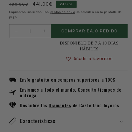
Precio
Precio
441,00€
490,00€
Oferta
habitual
de
Impuestos incluidos. Los
gastos de envío
se calculan en la pantalla de
pago.
oferta
COMPRAR BAJO PEDIDO
Reducir
Aumentar
cantidad
cantidad
DISPONIBLE DE 7 A 10 DÍAS
para
para
HÁBILES
Reloj
Reloj
Jaguar
Jaguar
Añadir a favoritos
Hybrid
Hybrid
Connected
Connected
J889/6
J889/6
Envío gratuito en compras superiores a 100€
Enviamos a todo el mundo. Consulta tiempos de
entrega.
Descubre los
Diamantes
de Castellano Joyeros
Características