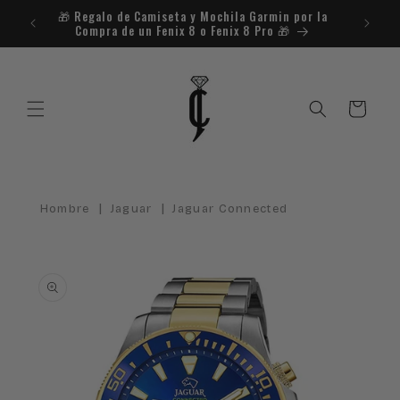
Ir
🎁​ Regalo de Camiseta y Mochila Garmin por la
¿Necesit
directamente
Compra de un Fenix 8 o Fenix 8 Pro 🎁​
al contenido
Carrito
|
|
Hombre
Jaguar
Jaguar Connected
Ir
directamente
a la
información
del producto