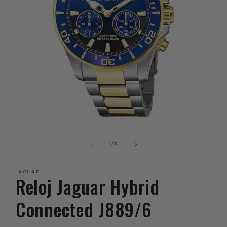
Abrir
elemento
multimedia
de
1
/
3
1
en
una
JAGUAR
ventana
Reloj Jaguar Hybrid
modal
Connected J889/6