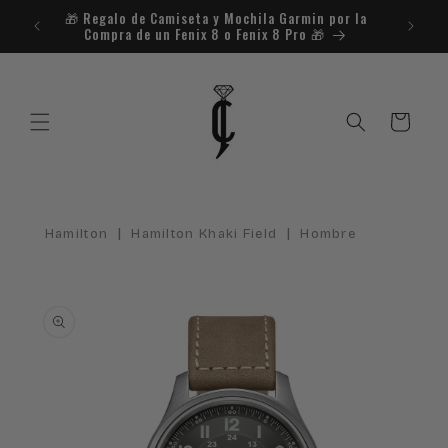
Ir
🎁​ Regalo de Camiseta y Mochila Garmin por la
¿Necesit
directamente
Compra de un Fenix 8 o Fenix 8 Pro 🎁​
al contenido
Carrito
|
|
Hamilton
Hamilton Khaki Field
Hombre
Ir
directamente
a la
información
del producto