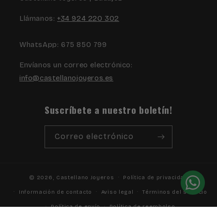
Llámanos:
+34 924 220 302
WhatsApp: 675 850 799
Envíanos un correo electrónico:
info@castellanojoyeros.es
Suscríbete a nuestro boletín!
Correo electrónico
© 2026,
Castellano Joyeros
Política de privacidad
Información de contacto
Aviso legal
Términos del servicio
Política de envío
Política de reembolso