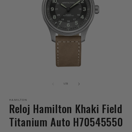
Abrir
elemento
multimedia
de
1
/
5
1
en
una
HAMILTON
ventana
Reloj Hamilton Khaki Field
modal
Titanium Auto H70545550