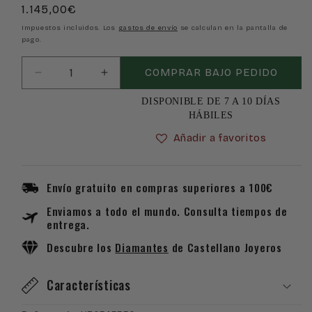
Precio
1.145,00€
habitual
Impuestos incluidos. Los
gastos de envío
se calculan en la pantalla de
pago.
COMPRAR BAJO PEDIDO
Reducir
Aumentar
cantidad
cantidad
DISPONIBLE DE 7 A 10 DÍAS
para
para
HÁBILES
Reloj
Reloj
Hamilton
Hamilton
Añadir a favoritos
Khaki
Khaki
Field
Field
Titanium
Titanium
Envío gratuito en compras superiores a 100€
Auto
Auto
Enviamos a todo el mundo. Consulta tiempos de
H70545550
H70545550
entrega.
Descubre los
Diamantes
de Castellano Joyeros
Características