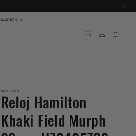
REGALAR
Iniciar
Carrito
sesión
HAMILTON
Reloj Hamilton
Khaki Field Murph