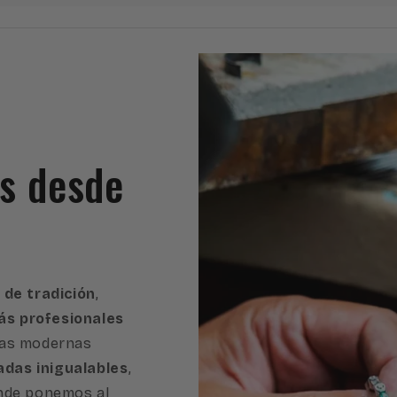
es desde
 de tradición
,
s profesionales
ras modernas
adas inigualables
,
onde ponemos al