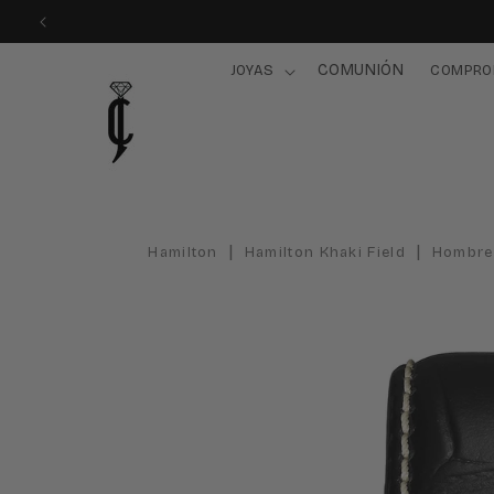
Ir
directamente
al contenido
COMUNIÓN
JOYAS
COMPRO
|
|
Hamilton
Hamilton Khaki Field
Hombre
Ir
directamente
a la
información
del producto