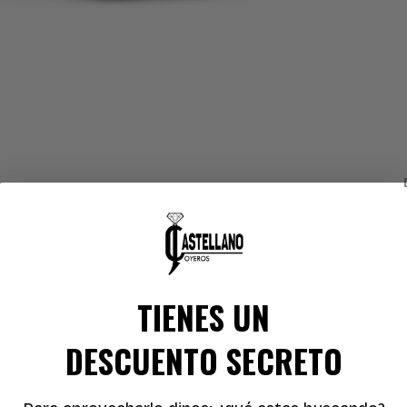
brir
lemento
ultimedia
n
na
entana
odal
TIENES UN
DESCUENTO SECRETO