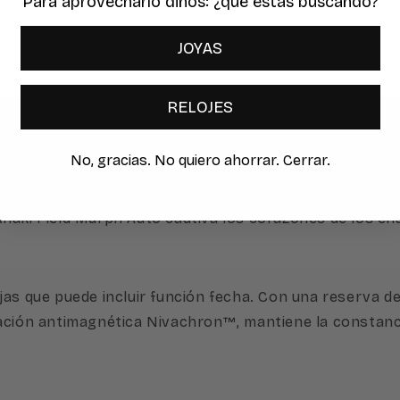
Para aprovecharlo dinos: ¿qué estas buscando?
JOYAS
RELOJES
 Uno de los relojes más famosos de la ciencia ficción,
No, gracias. No quiero ahorrar. Cerrar.
8 mm. Gracias a su esfera negra de gran legibilidad, su
eja los códigos estéticos clave de su predecesor de 4
Khaki Field Murph Auto cautiva los corazones de los e
jas que puede incluir función fecha. Con una reserva d
ción antimagnética Nivachron™, mantiene la constancia 