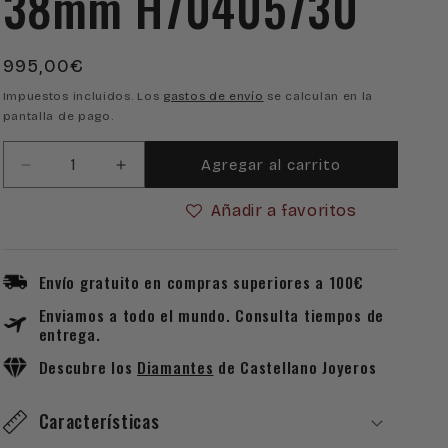
38mm H70405730
Precio
995,00€
habitual
Impuestos incluidos. Los
gastos de envío
se calculan en la
pantalla de pago.
Agregar al carrito
Reducir
Aumentar
cantidad
cantidad
Añadir a favoritos
para
para
Reloj
Reloj
Hamilton
Hamilton
Khaki
Khaki
Envío gratuito en compras superiores a 100€
Field
Field
Enviamos a todo el mundo. Consulta tiempos de
Murph
Murph
entrega.
38mm
38mm
H70405730
H70405730
Descubre los
Diamantes
de Castellano Joyeros
Características