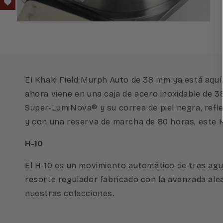
Abrir
elemento
multimedia
6
en
una
ventana
modal
El Khaki Field Murph Auto de 38 mm ya está aquí.
ahora viene en una caja de acero inoxidable de 3
Super-LumiNova® y su correa de piel negra, refl
y con una reserva de marcha de 80 horas, este 
H-10
El H-10 es un movimiento automático de tres agu
resorte regulador fabricado con la avanzada alea
nuestras colecciones.