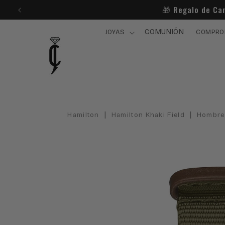
Ir
🎁​ Regalo de Ca
directamente
al contenido
COMUNIÓN
JOYAS
COMPRO
|
|
Hamilton
Hamilton Khaki Field
Hombre
Ir
directamente
a la
información
del producto