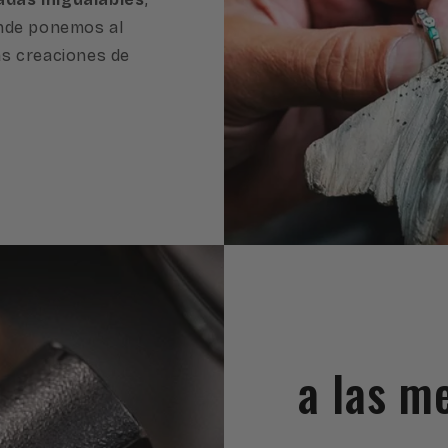
onde ponemos al
as creaciones de
a las m