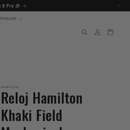
 8 Pro 🎁​
REGALAR
Iniciar
Carrito
sesión
HAMILTON
Reloj Hamilton
Khaki Field