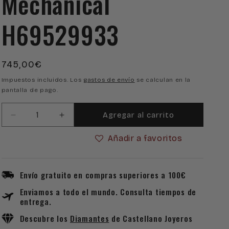
Mechanical
H69529933
Precio
745,00€
habitual
Impuestos incluidos. Los
gastos de envío
se calculan en la
pantalla de pago.
Agregar al carrito
Reducir
Aumentar
cantidad
cantidad
Añadir a favoritos
para
para
Reloj
Reloj
Hamilton
Hamilton
Khaki
Khaki
Envío gratuito en compras superiores a 100€
Field
Field
Enviamos a todo el mundo. Consulta tiempos de
Mechanical
Mechanical
entrega.
H69529933
H69529933
Descubre los
Diamantes
de Castellano Joyeros