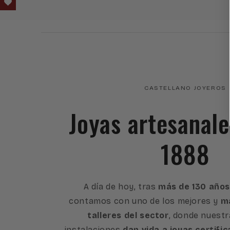
CASTELLANO JOYEROS
Joyas artesanal
1888
A día de hoy, tras
más de 130 años
contamos con uno de los mejores y
má
talleres del sector
, donde nuest
instalaciones
dan vida a joyas certific