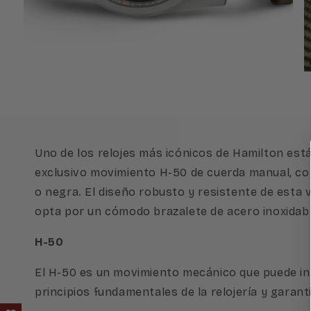
Abrir
A
elemento
e
multimedia
m
4
5
en
e
una
u
ventana
v
modal
m
Uno de los relojes más icónicos de Hamilton est
exclusivo movimiento H-50 de cuerda manual, con
o negra. El diseño robusto y resistente de esta v
opta por un cómodo brazalete de acero inoxidab
H-50
El H-50 es un movimiento mecánico que puede inc
principios fundamentales de la relojería y garanti