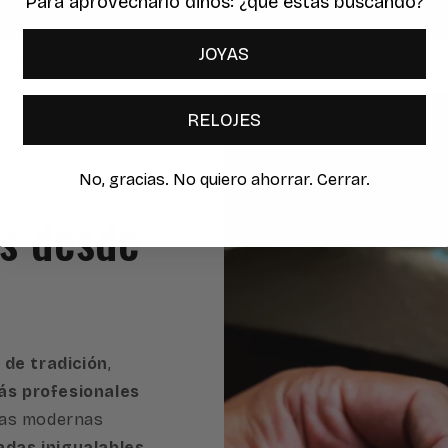
Para aprovecharlo dinos: ¿qué estas buscando?
JOYAS
RELOJES
No, gracias. No quiero ahorrar. Cerrar.
es desde
 de tradición
,
s profesionales
ras modernas
adas inigualables
,