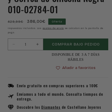
010-02784-01
Precio
Precio
386,00€
429,99€
Oferta
habitual
de
Impuestos incluidos. Los
gastos de envío
se calculan en la pantalla de
pago.
oferta
COMPRAR BAJO PEDIDO
Reducir
Aumentar
cantidad
cantidad
DISPONIBLE DE 3 A 7 DÍAS
para
para
HÁBILES
Reloj
Reloj
Garmin
Garmin
Añadir a favoritos
Venu
Venu
3
3
Negro
Negro
Envío gratuito en compras superiores a 100€
y
y
Enviamos a todo el mundo. Consulta tiempos de
Correa
Correa
entrega.
de
de
Silicona
Silicona
Descubre los
Diamantes
de Castellano Joyeros
Negra
Negra