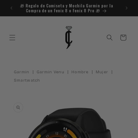
Ir
🎁​ Regalo de Camiseta y Mochila Garmin por la
¿Necesit
directamente
Compra de un Fenix 8 o Fenix 8 Pro 🎁​
al contenido
Carrito
|
|
|
|
Garmin
Garmin Venu
Hombre
Mujer
Smartwatch
Ir
directamente
a la
información
del producto