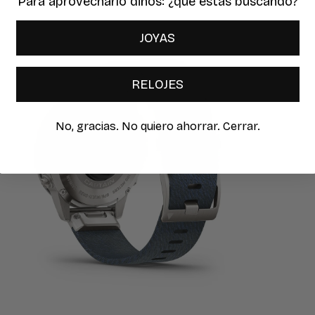
Para aprovecharlo dinos: ¿qué estas buscando?
brir
JOYAS
lemento
ultimedia
n
RELOJES
na
entana
odal
No, gracias. No quiero ahorrar. Cerrar.
brir