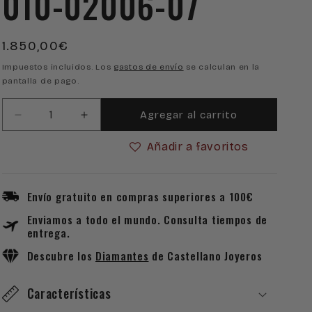
010-02006-07
Precio
1.850,00€
habitual
Impuestos incluidos. Los
gastos de envío
se calculan en la
pantalla de pago.
Agregar al carrito
Reducir
Aumentar
cantidad
cantidad
Añadir a favoritos
para
para
Reloj
Reloj
Garmin
Garmin
MARQ®
MARQ®
Envío gratuito en compras superiores a 100€
Captain
Captain
Enviamos a todo el mundo. Consulta tiempos de
010-
010-
entrega.
02006-
02006-
07
07
Descubre los
Diamantes
de Castellano Joyeros
Características