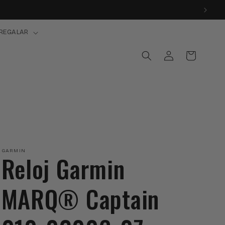
REGALAR
Iniciar
Carrito
sesión
GARMIN
Reloj Garmin
MARQ® Captain