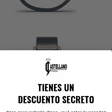
brir
lemento
ultimedia
n
na
entana
odal
TIENES UN
DESCUENTO SECRETO