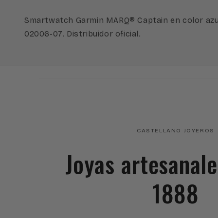
una
ventana
modal
Smartwatch Garmin MARQ® Captain en color azul 
02006-07. Distribuidor oficial.
CASTELLANO JOYEROS
Joyas artesanal
1888