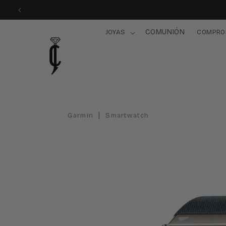
Ir
directamente
al contenido
COMUNIÓN
JOYAS
COMPRO
|
Garmin
Smartwatch
Ir
directamente
a la
información
del producto