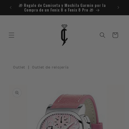
Ir
🎁​ Regalo de Camiseta y Mochila Garmin por la
¿Necesit
directamente
Compra de un Fenix 8 o Fenix 8 Pro 🎁​
al contenido
Carrito
|
Outlet
Outlet de relojería
Ir
directamente
a la
información
del producto