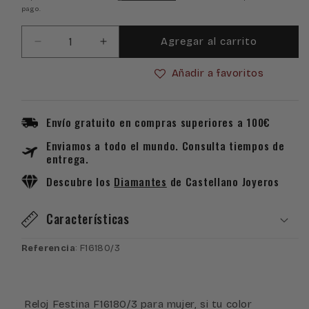
pago.
oferta
Agregar al carrito
Reducir
Aumentar
cantidad
cantidad
Añadir a favoritos
para
para
Reloj
Reloj
Festina
Festina
F16180/3
F16180/3
Envío gratuito en compras superiores a 100€
Enviamos a todo el mundo. Consulta tiempos de
entrega.
Descubre los
Diamantes
de Castellano Joyeros
Características
Referencia
: F16180/3
Reloj Festina F16180/3 para mujer, si tu color