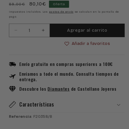
Precio
Precio
80,10€
89,00€
Oferta
habitual
de
Impuestos incluidos. Los
gastos de envío
se calculan en la pantalla de
pago.
oferta
Agregar al carrito
Reducir
Aumentar
cantidad
cantidad
Añadir a favoritos
para
para
Reloj
Reloj
Festina
Festina
Classics
Classics
Envío gratuito en compras superiores a 100€
F20358/B
F20358/B
Enviamos a todo el mundo. Consulta tiempos de
entrega.
Descubre los
Diamantes
de Castellano Joyeros
Características
Referencia
: F20358/B