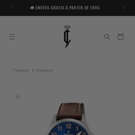
Ir
🎁​ R
directamente
🚚 ENVÍOS GRATIS A PARTIR DE 100€
Co
al contenido
Carrito
|
Festina
Hombre
Ir
directamente
a la
información
del producto