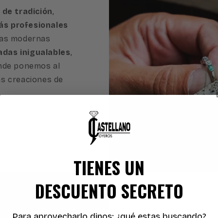
 de tradición
,
s profesionales
ras modernas
adas inigualables
,
onde ponemos al
as creaciones de
TIENES UN
DESCUENTO SECRETO
Para aprovecharlo dinos: ¿qué estas buscando?