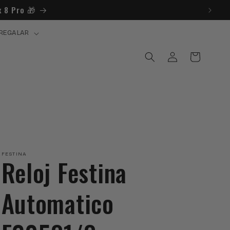
 8 Pro 🎁​
REGALAR
Iniciar
Carrito
sesión
FESTINA
Reloj Festina
Automatico