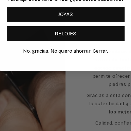
a las m
JOYAS
RELOJES
No, gracias. No quiero ahorrar. Cerrar.
Como miembros d
socios del
Inst
acceso directo 
permite ofrecer
piedras p
Gracias a esta con
la autenticidad y
los mejo
Calidad, confia