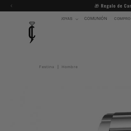
Ir
🎁​ Regalo de Ca
directamente
al contenido
COMUNIÓN
JOYAS
COMPRO
|
Festina
Hombre
Ir
directamente
a la
información
del producto