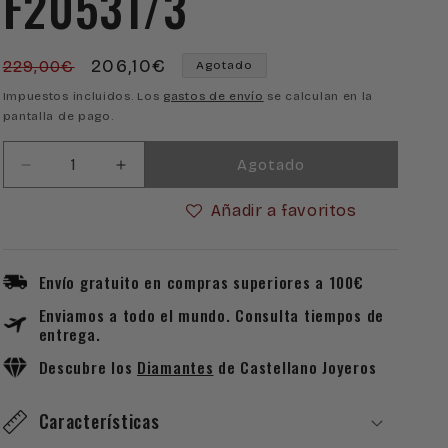
F20531/3
Precio
Precio
206,10€
229,00€
Agotado
habitual
de
Impuestos incluidos. Los
gastos de envío
se calculan en la
pantalla de pago.
oferta
Agotado
Reducir
Aumentar
cantidad
cantidad
Añadir a favoritos
para
para
Reloj
Reloj
Festina
Festina
Automatico
Automatico
Envío gratuito en compras superiores a 100€
F20531/3
F20531/3
Enviamos a todo el mundo. Consulta tiempos de
entrega.
Descubre los
Diamantes
de Castellano Joyeros
Características