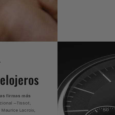
A
elojeros
 las firmas más
cional —Tissot,
, Maurice Lacroix,