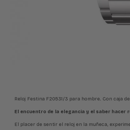
Abrir
elemento
multimedia
1
en
una
ventana
modal
Reloj Festina F20531/3 para hombre. Con caja de 
El encuentro de la elegancia y el saber hacer r
El placer de sentir el reloj en la muñeca, expe