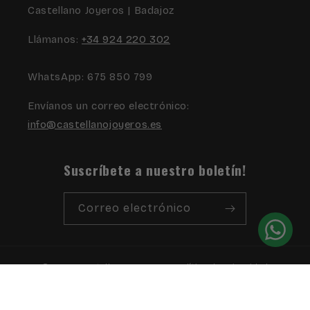
Castellano Joyeros | Badajoz
Llámanos:
+34 924 220 302
WhatsApp: 675 850 799
Envíanos un correo electrónico:
info@castellanojoyeros.es
Suscríbete a nuestro boletín!
Correo electrónico
© 2026,
Castellano Joyeros
Política de privacidad
Información de contacto
Aviso legal
Términos del servicio
Política de envío
Política de reembolso