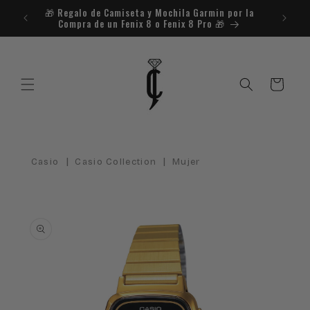
Ir
🎁​ Regalo de Camiseta y Mochila Garmin por la
¿Necesit
directamente
Compra de un Fenix 8 o Fenix 8 Pro 🎁​
al contenido
Carrito
|
|
Casio
Casio Collection
Mujer
Ir
directamente
a la
información
del producto