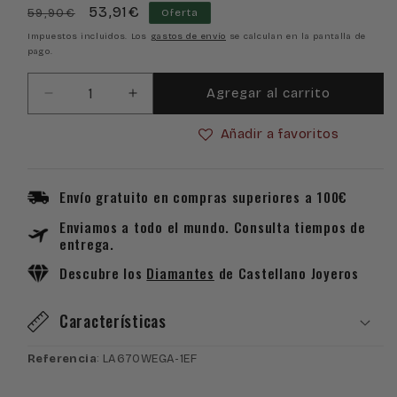
Precio
Precio
53,91€
59,90€
Oferta
habitual
de
Impuestos incluidos. Los
gastos de envío
se calculan en la pantalla de
pago.
oferta
Agregar al carrito
Reducir
Aumentar
cantidad
cantidad
Añadir a favoritos
para
para
Reloj
Reloj
Casio
Casio
Mini
Mini
Envío gratuito en compras superiores a 100€
Collection
Collection
Enviamos a todo el mundo. Consulta tiempos de
LA670WEGA-
LA670WEGA-
entrega.
1EF
1EF
Descubre los
Diamantes
de Castellano Joyeros
Características
Referencia
: LA670WEGA-1EF