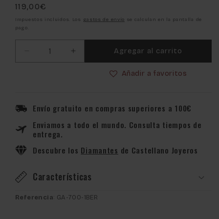
Precio
119,00€
habitual
Impuestos incluidos. Los
gastos de envío
se calculan en la pantalla de
pago.
Agregar al carrito
Reducir
Aumentar
cantidad
cantidad
Añadir a favoritos
para
para
Reloj
Reloj
Casio
Casio
G-
G-
Envío gratuito en compras superiores a 100€
SHOCK
SHOCK
Enviamos a todo el mundo. Consulta tiempos de
GA-
GA-
entrega.
700-
700-
1BER
1BER
Descubre los
Diamantes
de Castellano Joyeros
Características
Referencia
: GA-700-1BER