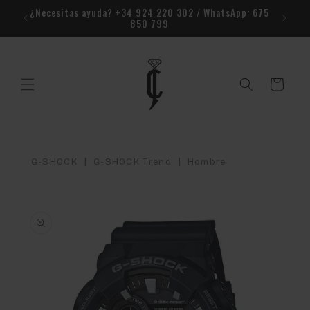
Ir
r la
¿Necesitas ayuda? +34 924 220 302 / WhatsApp: 675
directamente
850 799
al contenido
Carrito
|
|
G-SHOCK
G-SHOCK Trend
Hombre
Ir
directamente
a la
información
del producto