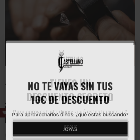
NO TE VAYAS SIN TUS
TIENES UN
ACCESO EXCLUSIVO
DESCUENTO SECRETO
10€ DE DESCUENTO
a las mejores piedras del
Para aprovecharlos dinos: ¿qué estas buscando?
Para aprovecharlo dinos: ¿qué estas buscando?
mundo
JOYAS
JOYAS
Como miembros de la
Bolsa del Diamante de