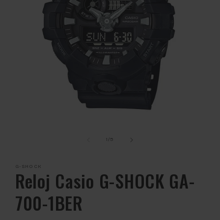
Abrir
elemento
multimedia
de
1
/
5
1
en
una
G-SHOCK
ventana
Reloj Casio G-SHOCK GA-
modal
700-1BER