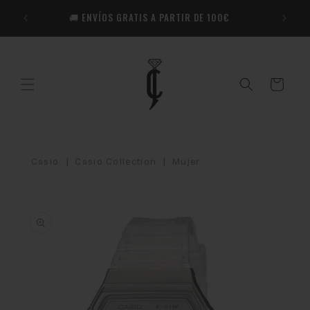
Ir
🎁​ R
directamente
🚚 ENVÍOS GRATIS A PARTIR DE 100€
Co
al contenido
Carrito
|
|
Casio
Casio Collection
Mujer
Ir
directamente
a la
información
del producto