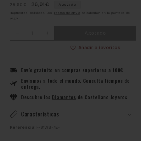
Precio
Precio
26,91€
29,90€
Agotado
habitual
de
Impuestos incluidos. Los
gastos de envío
se calculan en la pantalla de
pago.
oferta
Agotado
Reducir
Aumentar
cantidad
cantidad
Añadir a favoritos
para
para
Reloj
Reloj
Casio
Casio
Collection
Collection
Envío gratuito en compras superiores a 100€
Women
Women
Enviamos a todo el mundo. Consulta tiempos de
F-
F-
entrega.
91WS-
91WS-
7EF
7EF
Descubre los
Diamantes
de Castellano Joyeros
Características
Referencia
: F-91WS-7EF