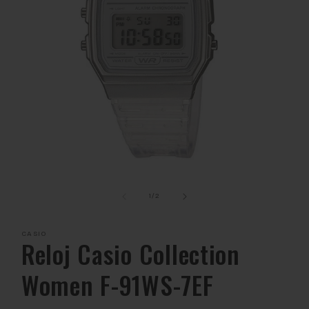
Abrir
elemento
multimedia
de
1
/
2
1
en
una
CASIO
ventana
Reloj Casio Collection
modal
Women F-91WS-7EF