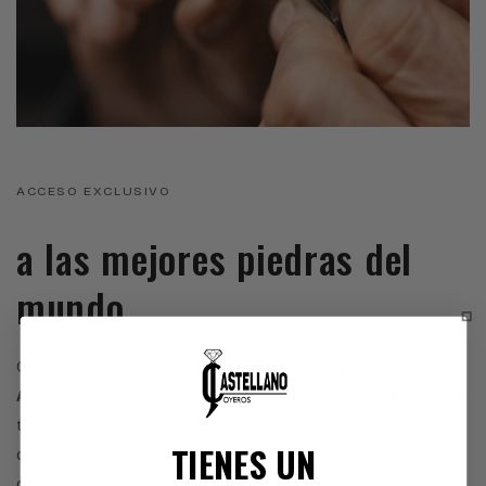
ACCESO EXCLUSIVO
a las mejores piedras del
mundo
Como miembros de la
Bolsa del Diamante de
Amberes
y socios del
Instituto Gemológico Español
,
tenemos acceso directo a los mercados de origen, lo
TIENES UN
que nos permite ofrecer una cuidada selección de
diamantes y piedras preciosas de la más alta calidad.