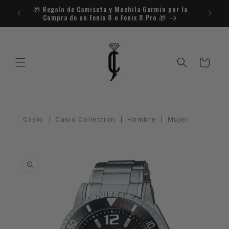
Ir
🎁​ Regalo de Camiseta y Mochila Garmin por la
¿Necesit
directamente
Compra de un Fenix 8 o Fenix 8 Pro 🎁​
al contenido
Carrito
|
|
|
Casio
Casio Collection
Hombre
Mujer
Ir
directamente
a la
información
del producto