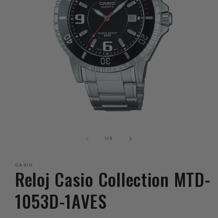
Abrir
elemento
multimedia
de
1
/
3
1
en
una
CASIO
ventana
Reloj Casio Collection MTD-
modal
1053D-1AVES