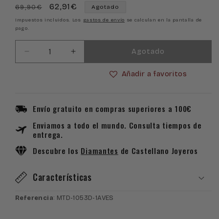
Precio
Precio
62,91€
69,90€
Agotado
habitual
de
Impuestos incluidos. Los
gastos de envío
se calculan en la pantalla de
pago.
oferta
Agotado
Reducir
Aumentar
cantidad
cantidad
Añadir a favoritos
para
para
Reloj
Reloj
Casio
Casio
Collection
Collection
Envío gratuito en compras superiores a 100€
MTD-
MTD-
Enviamos a todo el mundo. Consulta tiempos de
1053D-
1053D-
entrega.
1AVES
1AVES
Descubre los
Diamantes
de Castellano Joyeros
Características
Referencia
: MTD-1053D-1AVES