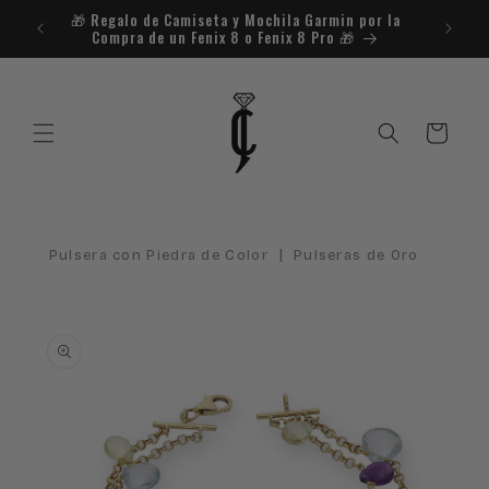
Ir
🎁​ Regalo de Camiseta y Mochila Garmin por la
¿Necesit
directamente
Compra de un Fenix 8 o Fenix 8 Pro 🎁​
al contenido
Carrito
|
Pulsera con Piedra de Color
Pulseras de Oro
Ir
directamente
a la
información
del producto