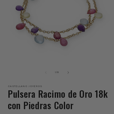
Abrir
elemento
multimedia
de
1
/
8
1
en
una
CASTELLANO JOYEROS
ventana
Pulsera Racimo de Oro 18k
modal
con Piedras Color