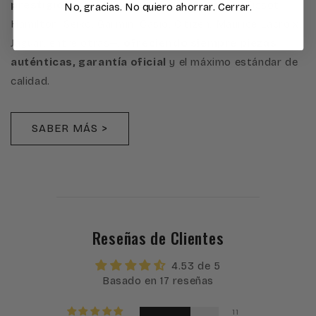
prestigiosas de la relojería
internacional —Tissot,
No, gracias. No quiero ahorrar. Cerrar.
Hamilton, Seiko, Garmin, Casio, Citizen, Maurice Lacroix,
Jaguar, entre otras—,
ofreciendo siempre piezas
auténticas, garantía oficial
y el máximo estándar de
calidad.
SABER MÁS >
Reseñas de Clientes
4.53 de 5
Basado en 17 reseñas
11