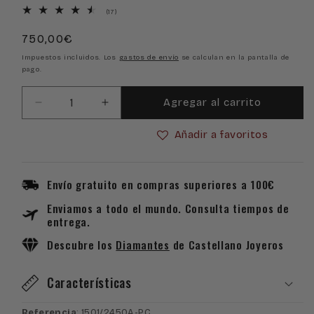
17
(17)
reseñas
totales
Precio
750,00€
habitual
Impuestos incluidos. Los
gastos de envío
se calculan en la pantalla de
pago.
Agregar al carrito
Reducir
Aumentar
cantidad
cantidad
Añadir a favoritos
para
para
Pulsera
Pulsera
Racimo
Racimo
de
de
Envío gratuito en compras superiores a 100€
Oro
Oro
Enviamos a todo el mundo. Consulta tiempos de
18k
18k
entrega.
con
con
Piedras
Piedras
Descubre los
Diamantes
de Castellano Joyeros
Color
Color
Características
Referencia
: 1501/245OA-PC