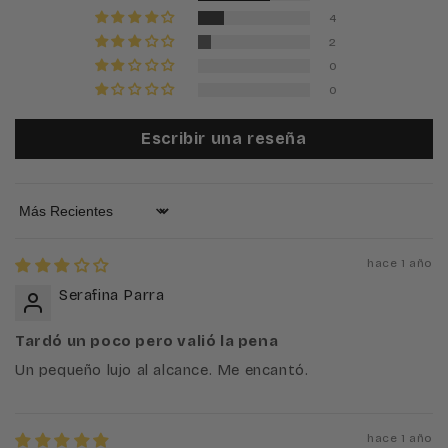
4
2
0
0
Escribir una reseña
Sort by
hace 1 año
Serafina Parra
Tardó un poco pero valió la pena
Un pequeño lujo al alcance. Me encantó.
hace 1 año