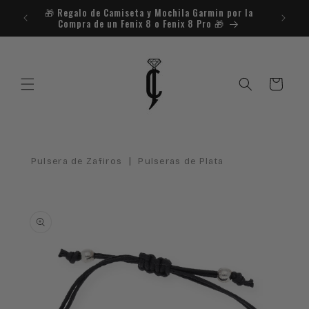
Ir
🎁​ Regalo de Camiseta y Mochila Garmin por la
¿Necesit
directamente
Compra de un Fenix 8 o Fenix 8 Pro 🎁​
al contenido
Carrito
|
Pulsera de Zafiros
Pulseras de Plata
Ir
directamente
a la
información
del producto