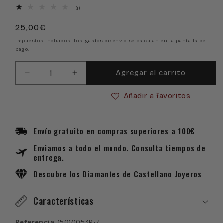
1
(1)
reseñas
totales
Precio
25,00€
habitual
Impuestos incluidos. Los
gastos de envío
se calculan en la pantalla de
pago.
Agregar al carrito
Reducir
Aumentar
cantidad
cantidad
Añadir a favoritos
para
para
Pulsera
Pulsera
plata
plata
de
de
Envío gratuito en compras superiores a 100€
ley
ley
Enviamos a todo el mundo. Consulta tiempos de
925
925
entrega.
macramé
macramé
trébol
trébol
Descubre los
Diamantes
de Castellano Joyeros
con
con
Zafiros
Zafiros
Características
Referencia
: 1501/1053P-Z