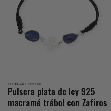
Abrir
elemento
multimedia
de
1
/
5
1
en
una
CASTELLANO JOYEROS
ventana
Pulsera plata de ley 925
modal
macramé trébol con Zafiros