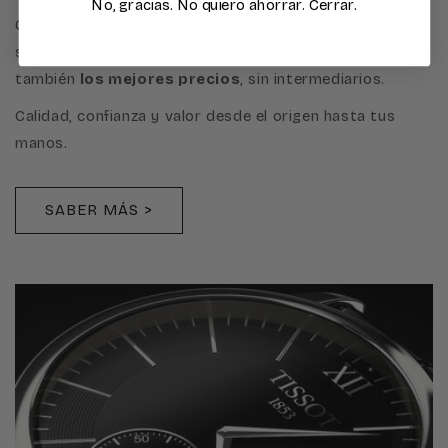
No, gracias. No quiero ahorrar. Cerrar.
Gracias a esta conexión privilegiada, garantizamos no
solo la autenticidad y el prestigio de cada gema, sino
también
los mejores precios
, sin intermediarios.
Calidad, confianza y valor desde el origen hasta tus
manos.
SABER MÁS >