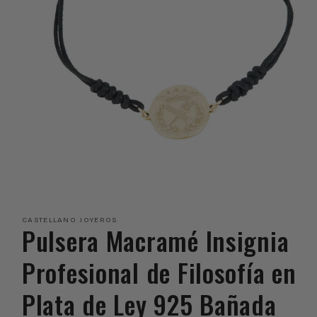
Abrir
elemento
multimedia
CASTELLANO JOYEROS
1
Pulsera Macramé Insignia
en
una
ventana
Profesional de Filosofía en
modal
Plata de Ley 925 Bañada