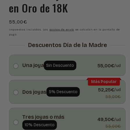
en Oro de 18K
Precio
55,00€
habitual
Impuestos incluidos. Los
gastos de envío
se calculan en la pantalla de
pago.
Descuentos Día de la Madre
Una joya
Sin Descuento
55,00€
/ud
Más Popular
52,25€
/ud
Dos joyas
5% Descuento
55,00€
Tres joyas o más
49,50€
/ud
10% Descuento
55,00€