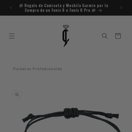
Ir
🎁​ Regalo de Camiseta y Mochila Garmin por la
¿Necesit
directamente
Compra de un Fenix 8 o Fenix 8 Pro 🎁​
al contenido
Carrito
Pulseras Profesionales
Ir
directamente
a la
información
del producto