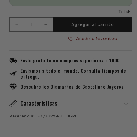
Total:
Agregar al carrito
Reducir
Aumentar
cantidad
cantidad
Añadir a favoritos
para
para
Pulsera
Pulsera
Macramé
Macramé
Insignia
Insignia
Envío gratuito en compras superiores a 100€
Profesional
Profesional
Enviamos a todo el mundo. Consulta tiempos de
de
de
entrega.
Filosofía
Filosofía
en
en
Descubre los
Diamantes
de Castellano Joyeros
Plata
Plata
de
de
Características
Ley
Ley
925
925
Referencia
: 1501/7329-PUL-FIL-PD
Bañada
Bañada
en
en
Oro
Oro
de
de