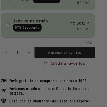
55,00€
Tres joyas o más
49,50€
/ud
10% Descuento
55,00€
Total:
Agregar al carrito
Reducir
Aumentar
cantidad
cantidad
Añadir a favoritos
para
para
Pulsera
Pulsera
Macramé
Macramé
Insignia
Insignia
Envío gratuito en compras superiores a 100€
Profesional
Profesional
Enviamos a todo el mundo. Consulta tiempos de
de
de
entrega.
Aduanas
Aduanas
en
en
Descubre los
Diamantes
de Castellano Joyeros
Plata
Plata