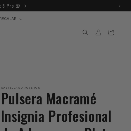
 8 Pro 🎁​
REGALAR
Iniciar
Carrito
sesión
CASTELLANO JOYEROS
Pulsera Macramé
Insignia Profesional