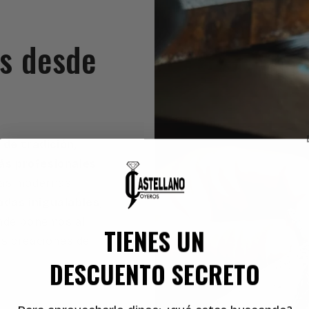
es desde
 de tradición
,
s profesionales
ras modernas
adas inigualables
,
onde ponemos al
TIENES UN
as creaciones de
DESCUENTO SECRETO