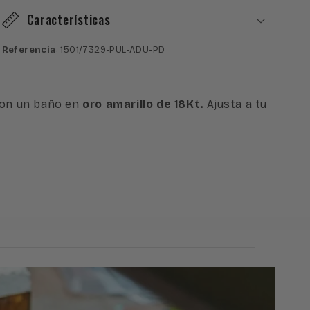
de
de
Características
Ley
Ley
925
925
Referencia
: 1501/7329-PUL-ADU-PD
Bañada
Bañada
en
en
Oro
Oro
de
de
on un baño en
oro amarillo de 18Kt.
Ajusta a tu
18K
18K