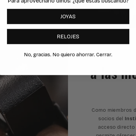
Para aprovecharlo dinos: ¿qué estas buscando?
JOYAS
RELOJES
No, gracias. No quiero ahorrar. Cerrar.
a las m
Como miembros d
socios del
Inst
acceso directo 
permite ofrecer