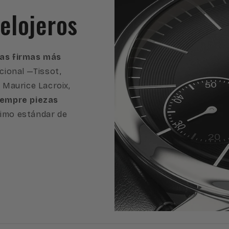
elojeros
 las firmas más
cional —Tissot,
, Maurice Lacroix,
iempre piezas
imo estándar de