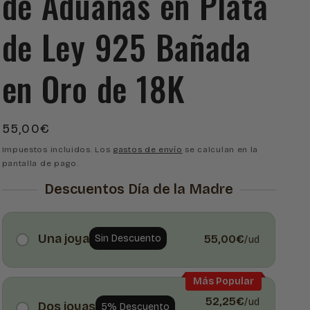
de Aduanas en Plata
de Ley 925 Bañada
en Oro de 18K
Precio
55,00€
habitual
Impuestos incluidos. Los
gastos de envío
se calculan en la
pantalla de pago.
Descuentos Día de la Madre
Una joya
Sin Descuento
55,00€
/ud
Más Popular
52,25€
/ud
Dos joyas
5% Descuento