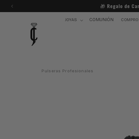
Ir
🎁​ Regalo de Ca
directamente
al contenido
COMUNIÓN
JOYAS
COMPRO
Pulseras Profesionales
Ir
directamente
a la
información
del producto