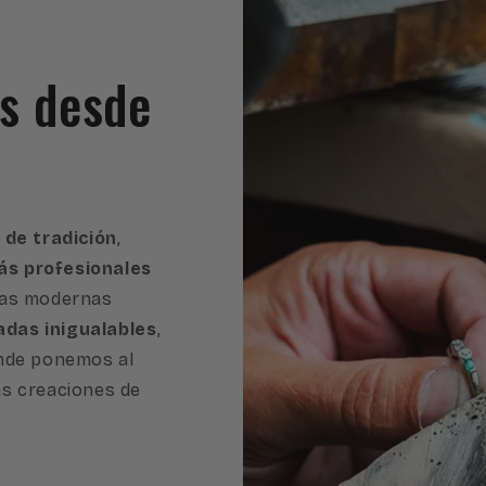
es desde
 de tradición
,
s profesionales
ras modernas
adas inigualables
,
onde ponemos al
as creaciones de