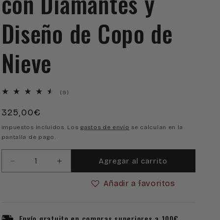
con Diamantes y
Diseño de Copo de
Nieve
9
(9)
reseñas
Precio
325,00€
totales
habitual
Impuestos incluidos. Los
gastos de envío
se calculan en la
pantalla de pago.
Agregar al carrito
Reducir
Aumentar
cantidad
cantidad
Añadir a favoritos
para
para
Pulsera
Pulsera
Macramé
Macramé
de
de
Envío gratuito en compras superiores a 100€