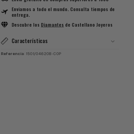
Oro
Oro
Enviamos a todo el mundo. Consulta tiempos de
Blanco
Blanco
entrega.
de
de
Ley
Ley
Descubre los
Diamantes
de Castellano Joyeros
con
con
Diamantes
Diamantes
Características
y
y
Diseño
Diseño
Referencia
: 1501/0462OB-COP
de
de
Copo
Copo
de
de
Nieve
Nieve