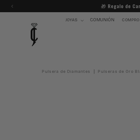
Ir
🎁​ Regalo de C
directamente
al contenido
COMUNIÓN
JOYAS
COMPRO
|
Pulsera de Diamantes
Pulseras de Oro B
Ir
directamente
a la
información
del producto