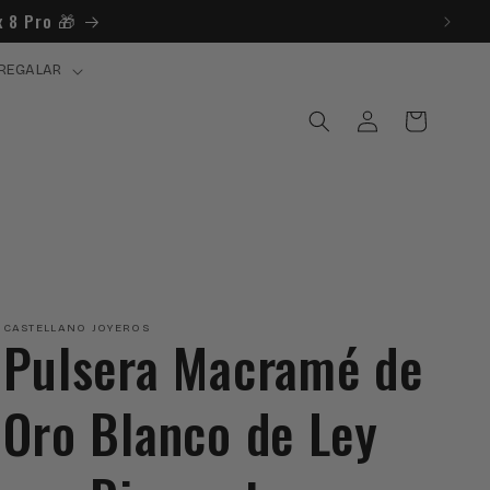
x 8 Pro 🎁​
REGALAR
Iniciar
Carrito
sesión
CASTELLANO JOYEROS
Pulsera Macramé de
Oro Blanco de Ley