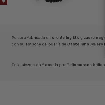
Abrir
A
elemento
e
multimedia
m
6
7
en
e
una
u
ventana
v
modal
m
Pulsera fabricada en
oro de ley 18k
y
cuero neg
con su estuche de joyería de
Castellano Joyero
Esta pieza está formada por 7
diamantes
brilla