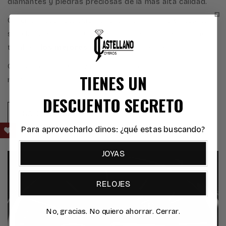
diamantes y piedras preciosas de la más alta calidad.
Gracias a esta conexión privilegiada, garantizamos no
solo la autenticidad y el prestigio de cada gema, sino
también
los mejores precios
, sin intermediarios.
Calidad, confianza y valor desde el origen hasta tus
TIENES UN
manos.
DESCUENTO SECRETO
SABER MÁS >
Para aprovecharlo dinos: ¿qué estas buscando?
JOYAS
RELOJES
No, gracias. No quiero ahorrar. Cerrar.