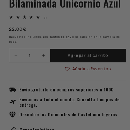
Bilaminada Unicornio Azul
1
(1)
reseñas
totales
Precio
22,00€
habitual
Impuestos incluidos. Los
gastos de envío
se calculan en la pantalla de
pago.
Agregar al carrito
Reducir
Aumentar
cantidad
cantidad
Añadir a favoritos
para
para
Portachupetes
Portachupetes
y
y
Pinza
Pinza
Envío gratuito en compras superiores a 100€
de
de
Enviamos a todo el mundo. Consulta tiempos de
Chupetes
Chupetes
entrega.
en
en
Plata
Plata
Descubre los
Diamantes
de Castellano Joyeros
Bilaminada
Bilaminada
Unicornio
Unicornio
Características