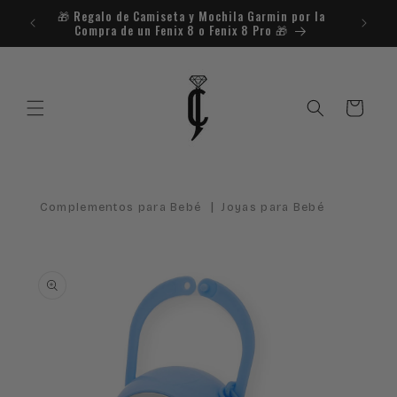
Ir
🎁​ Regalo de Camiseta y Mochila Garmin por la
¿Necesit
directamente
Compra de un Fenix 8 o Fenix 8 Pro 🎁​
al contenido
Carrito
|
Complementos para Bebé
Joyas para Bebé
Ir
directamente
a la
información
del producto