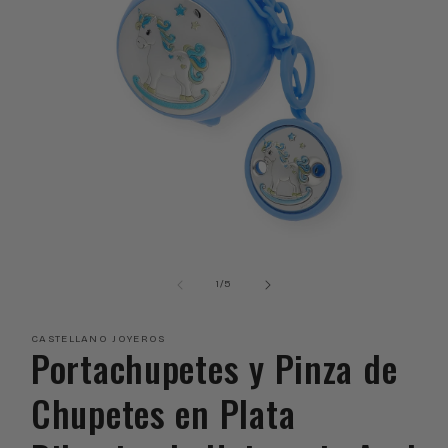
Abrir
elemento
multimedia
de
1
/
5
1
en
una
CASTELLANO JOYEROS
ventana
Portachupetes y Pinza de
modal
Chupetes en Plata