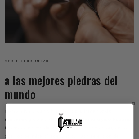
ACCESO EXCLUSIVO
a las mejores piedras del
mundo
Como miembros de la
Bolsa del Diamante de
Amberes
y socios del
Instituto Gemológico Español
,
tenemos acceso directo a los mercados de origen, lo
que nos permite ofrecer una cuidada selección de