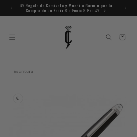
Ir
🎁​ Regalo de Camiseta y Mochila Garmin por la
¿Necesit
directamente
Compra de un Fenix 8 o Fenix 8 Pro 🎁​
al contenido
Carrito
Escritura
Ir
directamente
a la
información
del producto