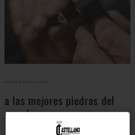
ACCESO EXCLUSIVO
a las mejores piedras del
mundo
Como miembros de la
Bolsa del Diamante de