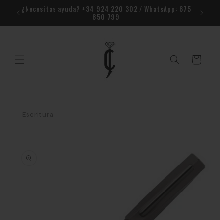
Ir
r la
¿Necesitas ayuda? +34 924 220 302 / WhatsApp: 675
directamente
850 799
al contenido
Carrito
Escritura
Ir
directamente
a la
información
del producto