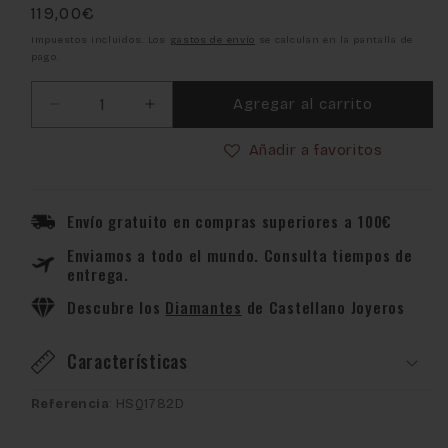
Precio
119,00€
habitual
Impuestos incluidos. Los
gastos de envío
se calculan en la pantalla de
pago.
Agregar al carrito
Reducir
Aumentar
cantidad
cantidad
Añadir a favoritos
para
para
Pluma
Pluma
Hugo
Hugo
Boss
Boss
Envío gratuito en compras superiores a 100€
Twist
Twist
Enviamos a todo el mundo. Consulta tiempos de
Gun
Gun
entrega.
HSQ1782D
HSQ1782D
Descubre los
Diamantes
de Castellano Joyeros
Características
Referencia
: HSQ1782D