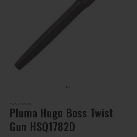
Abrir
elemento
multimedia
de
1
/
3
1
en
una
HUGO BOSS
ventana
Pluma Hugo Boss Twist
modal
Gun HSQ1782D