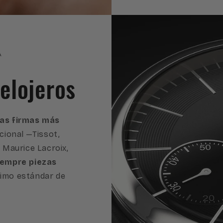
A
elojeros
 las firmas más
cional —Tissot,
, Maurice Lacroix,
iempre piezas
imo estándar de