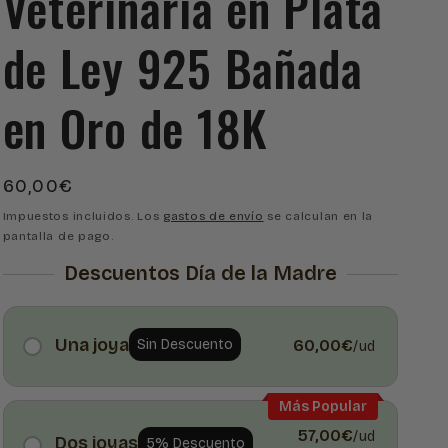
Veterinaria en Plata
de Ley 925 Bañada
en Oro de 18K
Precio
60,00€
habitual
Impuestos incluidos. Los
gastos de envío
se calculan en la
pantalla de pago.
Descuentos Día de la Madre
Una joya
Sin Descuento
60,00€
/ud
Más Popular
57,00€
/ud
Dos joyas
5% Descuento