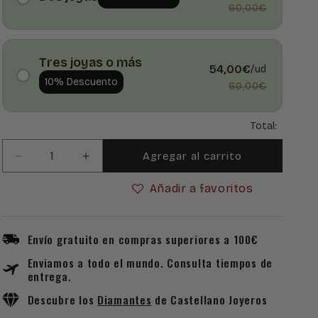
60,00€
Tres joyas o más
54,00€
/ud
10% Descuento
60,00€
Total:
Agregar al carrito
Reducir
Aumentar
cantidad
cantidad
Añadir a favoritos
para
para
Pin
Pin
Insignia
Insignia
Profesional
Profesional
Envío gratuito en compras superiores a 100€
de
de
Enviamos a todo el mundo. Consulta tiempos de
Veterinaria
Veterinaria
entrega.
en
en
Plata
Plata
Descubre los
Diamantes
de Castellano Joyeros
de
de