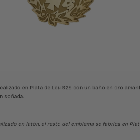
brir
lemento
ultimedia
n
na
entana
odal
 realizado en Plata de Ley 925 con un baño en oro amaril
ón soñada.
realizado en latón, el resto del emblema se fabrica en Pl