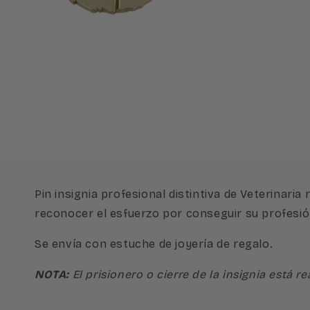
Abrir
A
elemento
e
multimedia
m
2
3
en
e
una
u
ventana
v
modal
m
Pin insignia profesional distintiva de Veterinaria
reconocer el esfuerzo por conseguir su profesi
Se envía con estuche de joyería de regalo.
NOTA:
El prisionero o cierre de la insignia está 