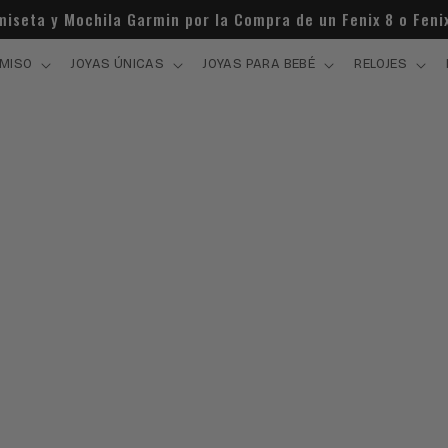
miseta y Mochila Garmin por la Compra de un Fenix 8 o Fenix
MISO
JOYAS ÚNICAS
JOYAS PARA BEBÉ
RELOJES