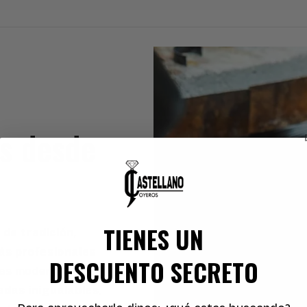
es desde
TIENES UN
 de tradición
,
s profesionales
DESCUENTO SECRETO
ras modernas
adas inigualables
,