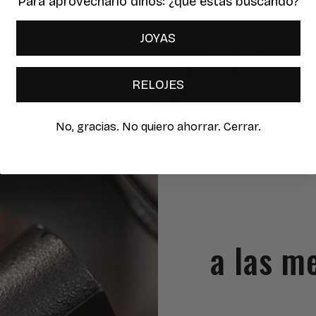
Para aprovecharlo dinos: ¿qué estas buscando?
onde ponemos al
as creaciones de
JOYAS
RELOJES
No, gracias. No quiero ahorrar. Cerrar.
a las m