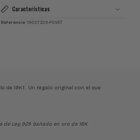
Ley
Ley
Características
925
925
Bañada
Bañada
Referencia
: 1501/7329-PDVET
en
en
Oro
Oro
de
de
18K
18K
lo de 18Kt. Un regalo original con el que
ata de Ley 925 bañado en oro de 18K.