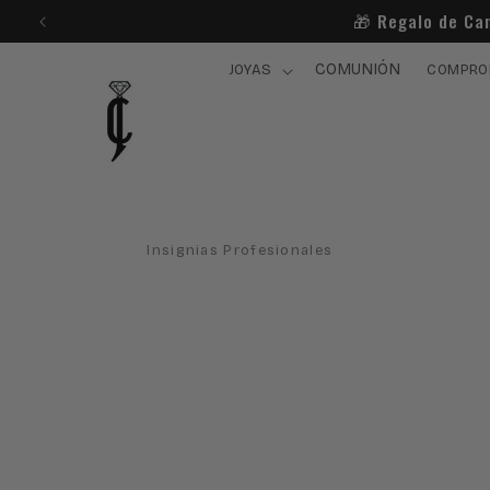
Ir
🎁​ Regalo de Ca
directamente
al contenido
COMUNIÓN
JOYAS
COMPRO
Insignias Profesionales
Ir
directamente
a la
información
del producto