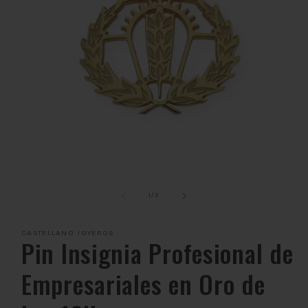
Abrir
elemento
multimedia
de
1
/
3
1
en
una
CASTELLANO JOYEROS
ventana
Pin Insignia Profesional de
modal
Empresariales en Oro de