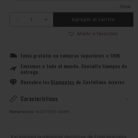
Total:
Agregar al carrito
Reducir
Aumentar
cantidad
cantidad
Añadir a favoritos
para
para
Pin
Pin
Insignia
Insignia
Profesional
Profesional
Envío gratuito en compras superiores a 100€
de
de
Enviamos a todo el mundo. Consulta tiempos de
Empresariales
Empresariales
entrega.
en
en
Oro
Oro
Descubre los
Diamantes
de Castellano Joyeros
de
de
Ley
Ley
Características
18K
18K
Referencia
: 1501/7329-OAEM
Pin insignia profesional distintiva de Empresariales