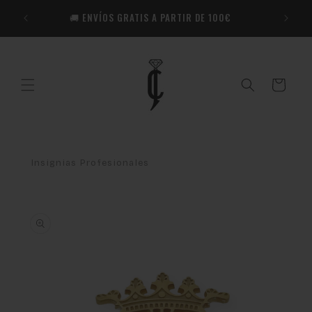
Ir
🎁​ R
directamente
🚚 ENVÍOS GRATIS A PARTIR DE 100€
Co
al contenido
Carrito
Insignias Profesionales
Ir
directamente
a la
información
del producto