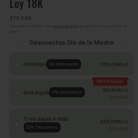
Ley 18K
Precio
370,00€
habitual
Impuestos incluidos. Los
gastos de envío
se calculan en la pantalla de
pago.
Descuentos Día de la Madre
Una joya
Sin Descuento
370,00€
/ud
Más Popular
351,50€
/ud
Dos joyas
5% Descuento
370,00€
Tres joyas o más
333,00€
/ud
10% Descuento
370,00€