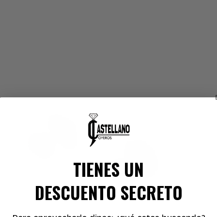
brir
lemento
ultimedia
n
na
entana
odal
TIENES UN
DESCUENTO SECRETO