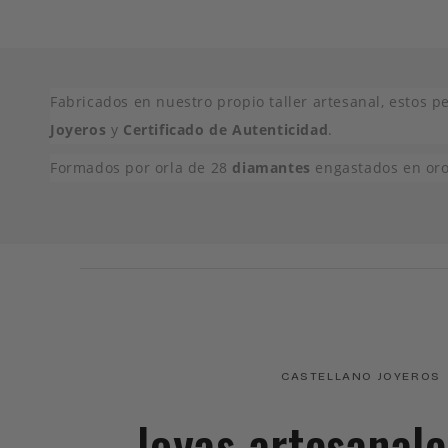
elemento
multimedia
8
en
una
ventana
modal
Fabricados en nuestro propio taller artesanal, estos 
Joyeros
y
Certificado de Autenticidad
.
Formados por orla de 28
diamantes
engastados en oro d
CASTELLANO JOYEROS
Joyas artesanal