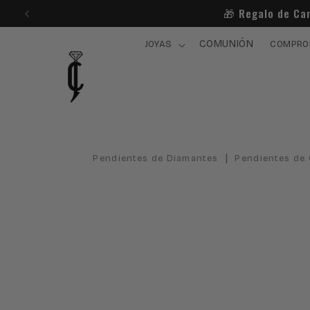
Ir
🎁​ Regalo de Ca
directamente
al contenido
COMUNIÓN
JOYAS
COMPRO
|
Pendientes de Diamantes
Pendientes de
Ir
directamente
a la
información
del producto