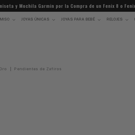
miseta y Mochila Garmin por la Compra de un Fenix 8 o Fenix
MISO
JOYAS ÚNICAS
JOYAS PARA BEBÉ
RELOJES
|
 Oro
Pendientes de Zafiros