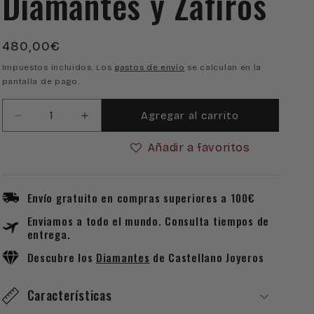
Diamantes y Zafiros
Precio
480,00€
habitual
Impuestos incluidos. Los
gastos de envío
se calculan en la
pantalla de pago.
Agregar al carrito
Reducir
Aumentar
cantidad
cantidad
Añadir a favoritos
para
para
Pendientes
Pendientes
Julieta
Julieta
Oro
Oro
Envío gratuito en compras superiores a 100€
18k
18k
Enviamos a todo el mundo. Consulta tiempos de
con
con
entrega.
Diamantes
Diamantes
y
y
Descubre los
Diamantes
de Castellano Joyeros
Zafiros
Zafiros
Características