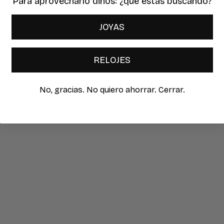
Para aprovecharlo dinos: ¿qué estas buscando?
brir
JOYAS
lemento
ultimedia
n
RELOJES
na
entana
odal
No, gracias. No quiero ahorrar. Cerrar.