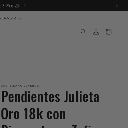
 8 Pro 🎁​
REGALAR
Iniciar
Carrito
sesión
CASTELLANO JOYEROS
Pendientes Julieta
Oro 18k con