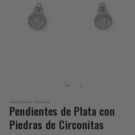
Abrir
elemento
multimedia
de
1
/
5
1
en
una
CASTELLANO JOYEROS
ventana
Pendientes de Plata con
modal
Piedras de Circonitas