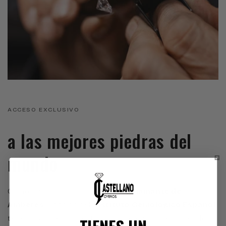
ACCESO EXCLUSIVO
a las mejores piedras del
mundo
Como miembros de la
Bolsa del Diamante de
Amberes
y socios del
Instituto Gemológico Español
,
tenemos acceso directo a los mercados de origen, lo
TIENES UN