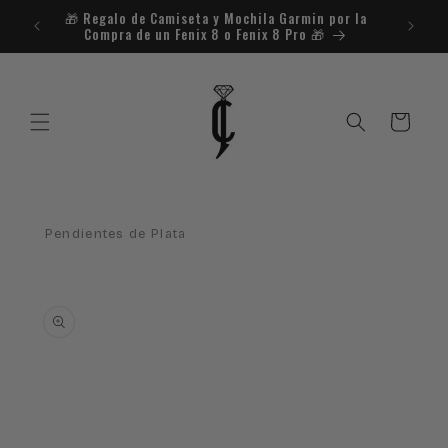
Ir
🎁​ Regalo de Camiseta y Mochila Garmin por la
¿Necesit
directamente
Compra de un Fenix 8 o Fenix 8 Pro 🎁​
al contenido
Carrito
Pendientes de Plata
Ir
directamente
a la
información
del producto