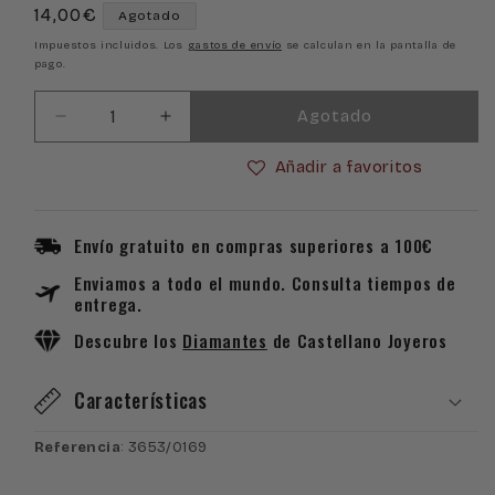
Precio
14,00€
Agotado
habitual
Impuestos incluidos. Los
gastos de envío
se calculan en la pantalla de
pago.
Agotado
Reducir
Aumentar
cantidad
cantidad
Añadir a favoritos
para
para
Pendientes
Pendientes
de
de
Plata
Plata
Envío gratuito en compras superiores a 100€
con
con
Enviamos a todo el mundo. Consulta tiempos de
Piedras
Piedras
entrega.
de
de
Circonitas
Circonitas
Descubre los
Diamantes
de Castellano Joyeros
Características
Referencia
: 3653/0169