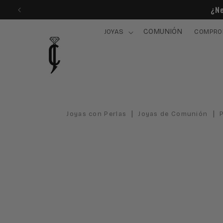
Ir
¿Ne
directamente
al contenido
COMUNIÓN
JOYAS
COMPRO
|
|
Joyas con Perlas
Joyas de Comunión
Ir
directamente
a la
información
del producto