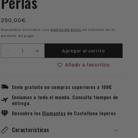
Perlas
Precio
250,00€
habitual
Impuestos incluidos. Los
gastos de envío
se calculan en la
pantalla de pago.
Agregar al carrito
Reducir
Aumentar
cantidad
cantidad
Añadir a favoritos
para
para
Pendientes
Pendientes
de
de
Oro
Oro
Envío gratuito en compras superiores a 100€
con
con
Enviamos a todo el mundo. Consulta tiempos de
Circonitas
Circonitas
entrega.
y
y
Perlas
Perlas
Descubre los
Diamantes
de Castellano Joyeros
Características