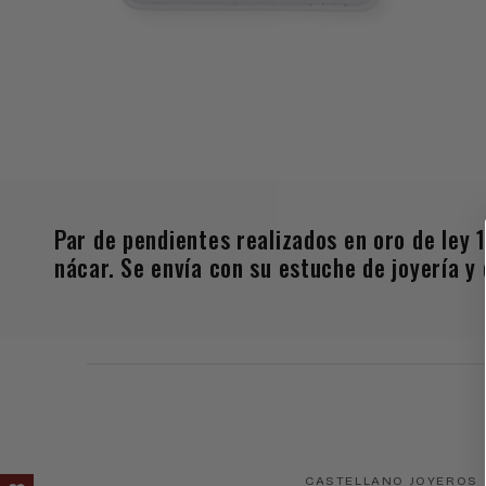
Abrir
A
elemento
e
multimedia
m
4
5
en
e
una
u
ventana
v
Par de pendientes realizados en oro de ley
modal
m
nácar. Se envía con su estuche de joyería 
CASTELLANO JOYEROS