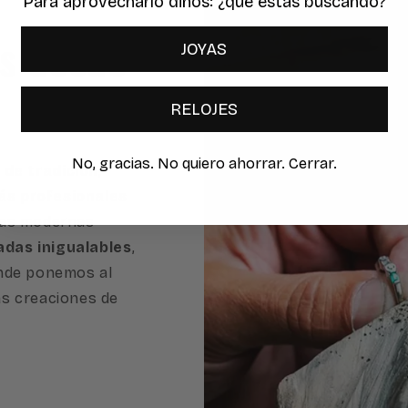
Para aprovecharlo dinos: ¿qué estas buscando?
es desde
JOYAS
RELOJES
No, gracias. No quiero ahorrar. Cerrar.
 de tradición
,
s profesionales
ras modernas
adas inigualables
,
onde ponemos al
as creaciones de