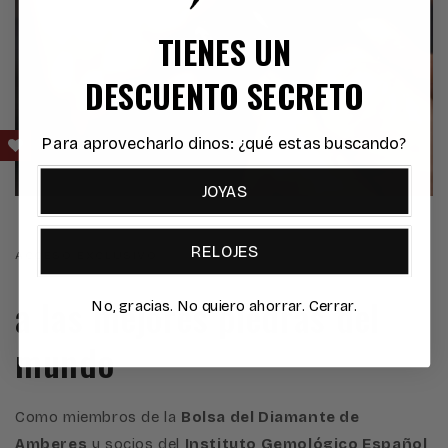
TIENES UN
DESCUENTO SECRETO
Para aprovecharlo dinos: ¿qué estas buscando?
JOYAS
RELOJES
ACCESO EXCLUSIVO
a las mejores piedras del
No, gracias. No quiero ahorrar. Cerrar.
mundo
Como miembros de la
Bolsa del Diamante de
Amberes
y socios del
Instituto Gemológico Español
,