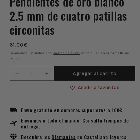
Pendientes de oro blanco
2.5 mm de cuatro patillas
circonitas
Precio
61,00€
habitual
Impuestos incluidos. Los
gastos de envío
se calculan en la pantalla de
pago.
Agregar al carrito
Reducir
Aumentar
cantidad
cantidad
Añadir a favoritos
para
para
Pendientes
Pendientes
de
de
oro
oro
Envío gratuito en compras superiores a 100€
blanco
blanco
Enviamos a todo el mundo. Consulta tiempos de
2.5
2.5
entrega.
mm
mm
de
de
Descubre los
Diamantes
de Castellano Joyeros