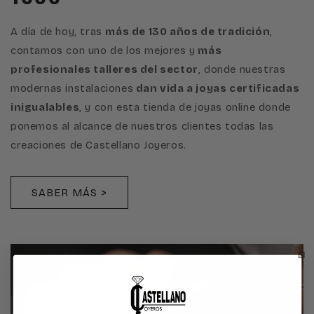
A día de hoy, tras
más de 130 años de tradición
,
contamos con uno de los mejores y
más
profesionales talleres del sector
, donde nuestras
modernas instalaciones
dan vida a joyas certificadas
inigualables
, y con esta tienda de joyas online donde
ponemos al alcance de nuestros clientes todas las
creaciones de Castellano Joyeros.
SABER MÁS >