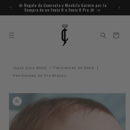
Ir
🎁​ Regalo de Camiseta y Mochila Garmin por la
directamente
Compra de un Fenix 8 o Fenix 8 Pro 🎁​
al contenido
Carrito
|
|
Joyas para Bebé
Pendientes de Bebé
Pendientes de Oro Blanco
Ir
directamente
a la
información
del producto