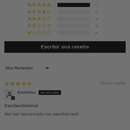
1
0
0
0
0
Escribir una reseña
Sort by
hace 9 meses
Anónimo
Contentísima!
Me han encantado los pendientes!!