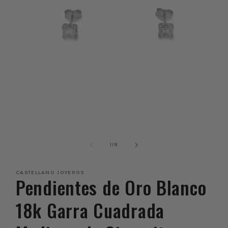
Abrir
elemento
multimedia
de
1
/
6
1
en
una
CASTELLANO JOYEROS
ventana
Pendientes de Oro Blanco
modal
18k Garra Cuadrada