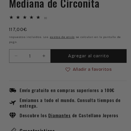
Mediana de Circonita
1
(1)
reseñas
totales
Precio
117,00€
habitual
Impuestos incluidos. Los
gastos de envío
se calculan en la pantalla de
pago.
Agregar al carrito
Reducir
Aumentar
cantidad
cantidad
Añadir a favoritos
para
para
Pendientes
Pendientes
de
de
Oro
Oro
Envío gratuito en compras superiores a 100€
Blanco
Blanco
Enviamos a todo el mundo. Consulta tiempos de
18k
18k
entrega.
Garra
Garra
Cuadrada
Cuadrada
Descubre los
Diamantes
de Castellano Joyeros
Mediana
Mediana
de
de
Características