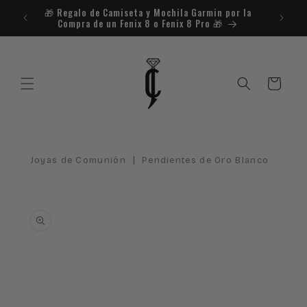
Ir
🎁​ Regalo de Camiseta y Mochila Garmin por la
¿Necesit
directamente
Compra de un Fenix 8 o Fenix 8 Pro 🎁​
al contenido
Carrito
|
Joyas de Comunión
Pendientes de Oro Blanco
Ir
directamente
a la
información
del producto