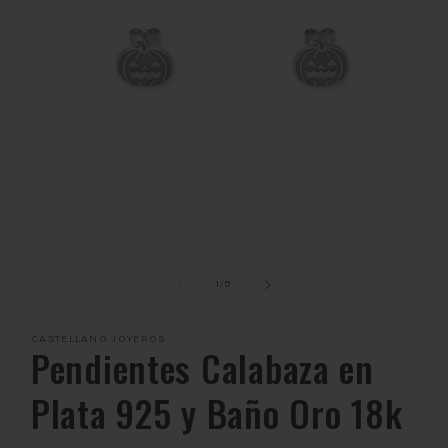
Abrir
elemento
multimedia
de
1
/
5
1
en
una
CASTELLANO JOYEROS
ventana
Pendientes Calabaza en
modal
Plata 925 y Baño Oro 18k