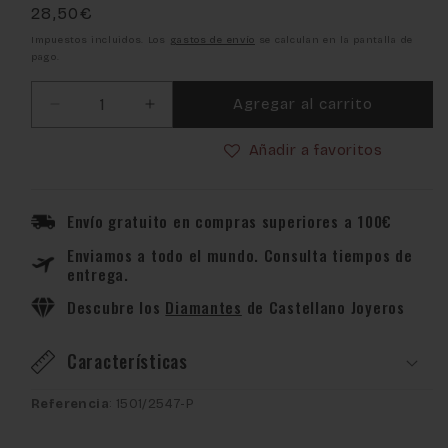
Precio
28,50€
habitual
Impuestos incluidos. Los
gastos de envío
se calculan en la pantalla de
pago.
Agregar al carrito
Reducir
Aumentar
cantidad
cantidad
Añadir a favoritos
para
para
Pendientes
Pendientes
Calabaza
Calabaza
en
en
Envío gratuito en compras superiores a 100€
Plata
Plata
Enviamos a todo el mundo. Consulta tiempos de
925
925
entrega.
y
y
Baño
Baño
Descubre los
Diamantes
de Castellano Joyeros
Oro
Oro
18k
18k
Características
Referencia
: 1501/2547-P