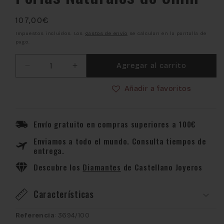
Precio
107,00€
habitual
Impuestos incluidos. Los
gastos de envío
se calculan en la pantalla de
pago.
Agregar al carrito
Reducir
Aumentar
cantidad
cantidad
Añadir a favoritos
para
para
Pendientes
Pendientes
Bebé
Bebé
Oro
Oro
Envío gratuito en compras superiores a 100€
y
y
Enviamos a todo el mundo. Consulta tiempos de
Perlas
Perlas
entrega.
Naturales
Naturales
de
de
Descubre los
Diamantes
de Castellano Joyeros
5mm
5mm
Características
Referencia
: 3694/100