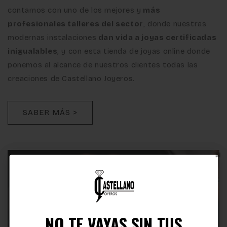
contamos con uno de los mejores y
más
profesionales talleres del sector
, donde nuestras
modernas instalaciones
dan vida a joyas certificadas
inigualables
, y con esta tienda de joyas online donde
ponemos al alcance de nuestros clientes todas las
creaciones de Castellano Joyeros.
SABER MÁS >
NO TE VAYAS SIN TUS
TIENES UN