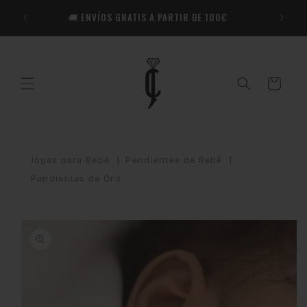
Ir
🎁​ R
directamente
🚚 ENVÍOS GRATIS A PARTIR DE 100€
Co
al contenido
Carrito
|
|
Joyas para Bebé
Pendientes de Bebé
Pendientes de Oro
Ir
directamente
a la
información
del producto