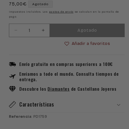
Precio
75,00€
Agotado
habitual
Impuestos incluidos. Los
gastos de envío
se calculan en la pantalla de
pago.
Agotado
Reducir
Aumentar
cantidad
cantidad
Añadir a favoritos
para
para
Medalla
Medalla
de
de
cuna
cuna
Envío gratuito en compras superiores a 100€
de
de
Enviamos a todo el mundo. Consulta tiempos de
plata
plata
entrega.
de
de
ley
ley
Descubre los
Diamantes
de Castellano Joyeros
niño
niño
pesebre
pesebre
Características
Referencia
: PD1759