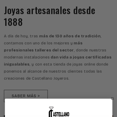
Joyas artesanales desde
1888
A día de hoy, tras
más de 130 años de tradición
,
contamos con uno de los mejores y
más
profesionales talleres del sector
, donde nuestras
modernas instalaciones
dan vida a joyas certificadas
inigualables
, y con esta tienda de joyas online donde
ponemos al alcance de nuestros clientes todas las
creaciones de Castellano Joyeros.
SABER MÁS >