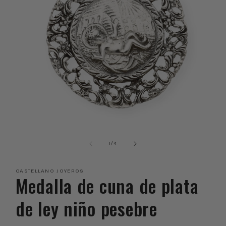
Abrir
elemento
multimedia
de
1
/
4
1
en
una
CASTELLANO JOYEROS
ventana
Medalla de cuna de plata
modal
de ley niño pesebre