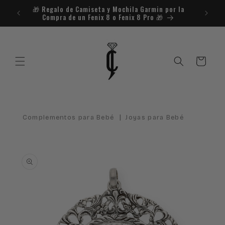
Ir
🎁​ Regalo de Camiseta y Mochila Garmin por la
¿Necesit
directamente
Compra de un Fenix 8 o Fenix 8 Pro 🎁​
al contenido
Carrito
|
Complementos para Bebé
Joyas para Bebé
Ir
directamente
a la
información
del producto