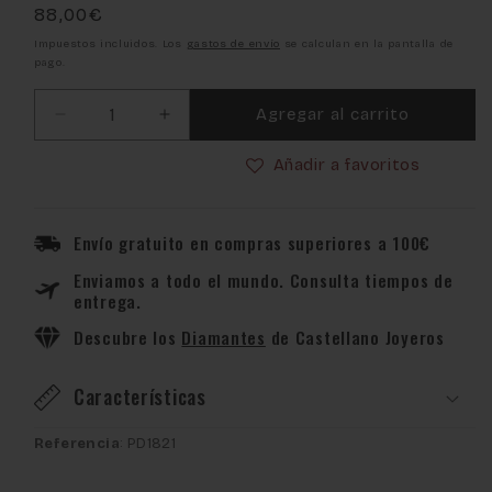
Precio
88,00€
habitual
Impuestos incluidos. Los
gastos de envío
se calculan en la pantalla de
pago.
Agregar al carrito
Reducir
Aumentar
cantidad
cantidad
Añadir a favoritos
para
para
Medalla
Medalla
de
de
cuna
cuna
Envío gratuito en compras superiores a 100€
de
de
Enviamos a todo el mundo. Consulta tiempos de
plata
plata
entrega.
de
de
ley
ley
Descubre los
Diamantes
de Castellano Joyeros
niño
niño
en
en
Características
el
el
pesebre
pesebre
Referencia
: PD1821