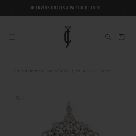
Ir
🎁​ R
directamente
🚚 ENVÍOS GRATIS A PARTIR DE 100€
Co
al contenido
Carrito
|
Complementos para Bebé
Joyas para Bebé
Ir
directamente
a la
información
del producto