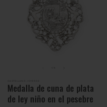
Abrir
elemento
multimedia
de
1
/
4
1
en
una
CASTELLANO JOYEROS
ventana
Medalla de cuna de plata
modal
de ley niño en el pesebre