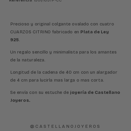
Referencia
: 1501/1057P-CC
oval
oval
Precioso y original colgante ovalado con cuatro
CUARZOS CITRINO fabricado en
Plata de Ley
925
.
Un regalo sencillo y minimalista para los amantes
de la naturaleza.
Longitud de la cadena de 40 cm con un alargador
de 4 cm para lucirla mas larga o mas corta.
Se envía con su estuche de
joyería de Castellano
Joyeros.
@CASTELLANOJOYEROS