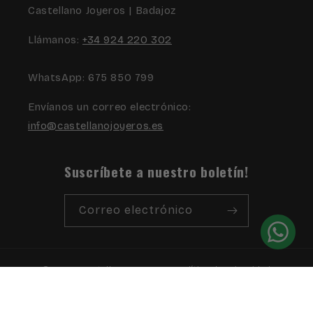
Castellano Joyeros | Badajoz
Llámanos:
+34 924 220 302
WhatsApp: 675 850 799
Envíanos un correo electrónico:
info@castellanojoyeros.es
Suscríbete a nuestro boletín!
Correo electrónico
© 2026,
Castellano Joyeros
Política de privacidad
Información de contacto
Aviso legal
Términos del servicio
Política de envío
Política de reembolso