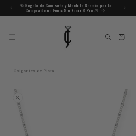
Ir
🎁​ Regalo de Camiseta y Mochila Garmin por la
¿Necesit
directamente
Compra de un Fenix 8 o Fenix 8 Pro 🎁​
al contenido
Carrito
Colgantes de Plata
Ir
directamente
a la
información
del producto