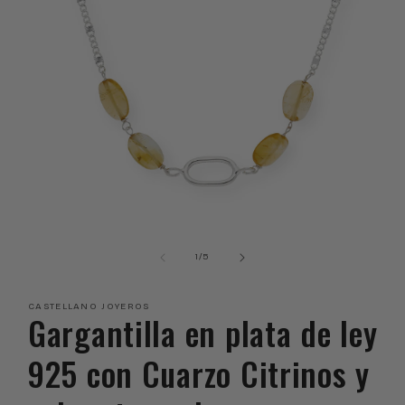
Abrir
elemento
multimedia
de
1
/
5
1
en
una
CASTELLANO JOYEROS
ventana
Gargantilla en plata de ley
modal
925 con Cuarzo Citrinos y