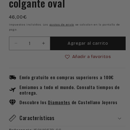
colgante oval
Precio
46,00€
habitual
Impuestos incluidos. Los
gastos de envío
se calculan en la pantalla de
pago.
Agregar al carrito
Reducir
Aumentar
cantidad
cantidad
Añadir a favoritos
para
para
Gargantilla
Gargantilla
en
en
plata
plata
Envío gratuito en compras superiores a 100€
de
de
Enviamos a todo el mundo. Consulta tiempos de
ley
ley
entrega.
925
925
con
con
Descubre los
Diamantes
de Castellano Joyeros
Cuarzo
Cuarzo
Citrinos
Citrinos
Características
y
y
colgante
colgante