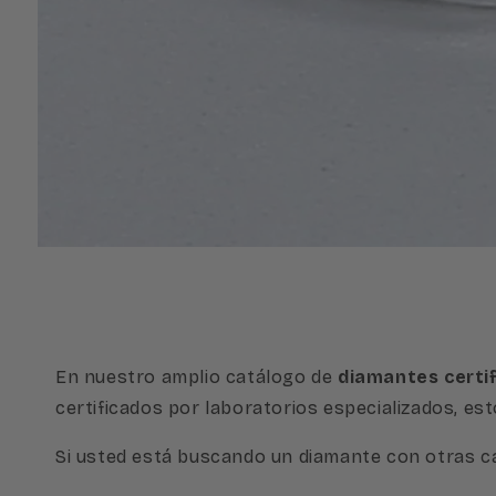
Abrir
elemento
multimedia
1
en
una
ventana
modal
En nuestro amplio catálogo de
diamantes certi
certificados por laboratorios especializados, e
Si usted está buscando un diamante con otras c