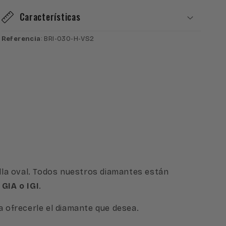
VS2
VS2
Características
Referencia
: BRI-030-H-VS2
talla oval. Todos nuestros diamantes están
 GIA o IGI
.
 ofrecerle el diamante que desea.