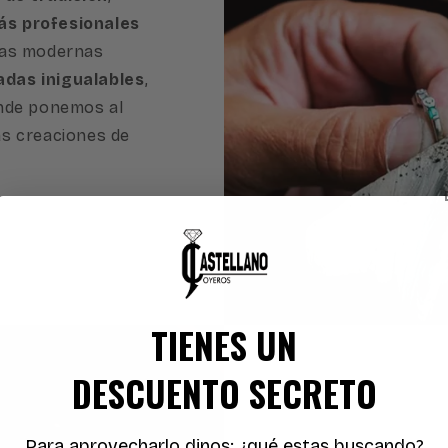
s profesionales
ras modernas
adas inigualables
,
onde ponemos al
as creaciones de
TIENES UN
DESCUENTO SECRETO
Para aprovecharlo dinos: ¿qué estas buscando?