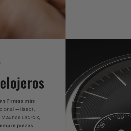
A
elojeros
 las firmas más
cional —Tissot,
, Maurice Lacroix,
iempre piezas