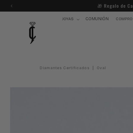
Ir
¿Ne
directamente
al contenido
COMUNIÓN
JOYAS
COMPRO
|
Diamantes Certificados
Oval
Ir
directamente
a la
información
del producto