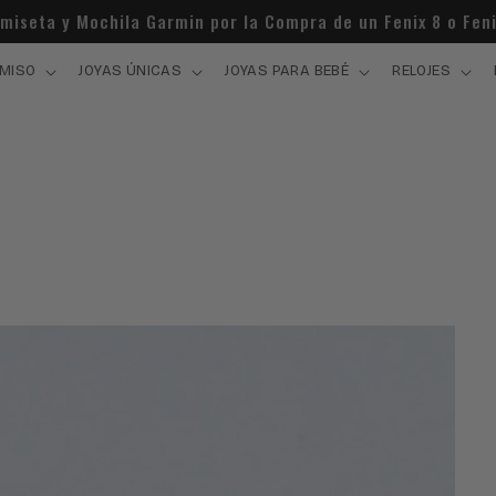
cesitas ayuda? +34 924 220 302 / WhatsApp: 675 850 799
MISO
JOYAS ÚNICAS
JOYAS PARA BEBÉ
RELOJES