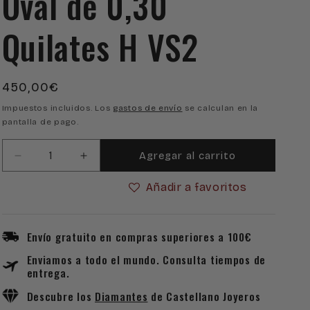
Oval de 0,30
Quilates H VS2
Precio
450,00€
habitual
Impuestos incluidos. Los
gastos de envío
se calculan en la
pantalla de pago.
Agregar al carrito
Reducir
Aumentar
cantidad
cantidad
Añadir a favoritos
para
para
Diamante
Diamante
Certificado
Certificado
Talla
Talla
Envío gratuito en compras superiores a 100€
Oval
Oval
Enviamos a todo el mundo. Consulta tiempos de
de
de
entrega.
0,30
0,30
Quilates
Quilates
Descubre los
Diamantes
de Castellano Joyeros
H
H