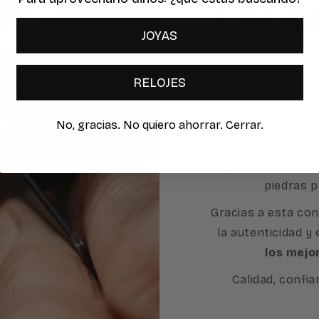
a las m
JOYAS
RELOJES
Como miembros d
No, gracias. No quiero ahorrar. Cerrar.
socios del
Inst
acceso directo 
permite ofrecer
piedras p
Gracias a esta con
la autenticidad y
los mejo
Calidad, confia