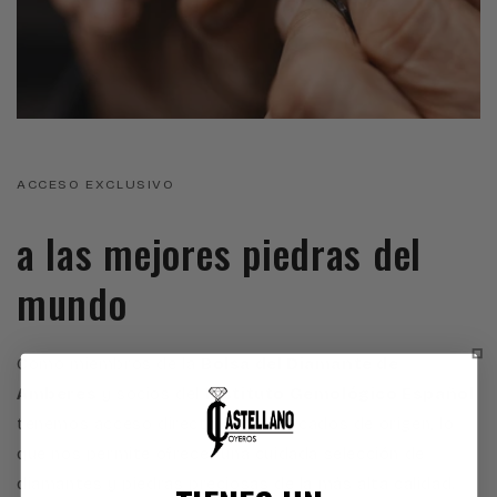
ACCESO EXCLUSIVO
a las mejores piedras del
mundo
Como miembros de la
Bolsa del Diamante de
Amberes
y socios del
Instituto Gemológico Español
,
tenemos acceso directo a los mercados de origen, lo
que nos permite ofrecer una cuidada selección de
diamantes y piedras preciosas de la más alta calidad.