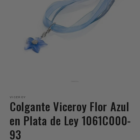
Abrir
elemento
multimedia
VICEROY
1
Colgante Viceroy Flor Azul
en
una
ventana
en Plata de Ley 1061C000-
modal
93