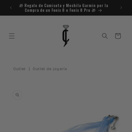
Ir
🎁​ Regalo de Camiseta y Mochila Garmin por la
¿Necesit
directamente
Compra de un Fenix 8 o Fenix 8 Pro 🎁​
al contenido
Carrito
|
Outlet
Outlet de joyería
Ir
directamente
a la
información
del producto