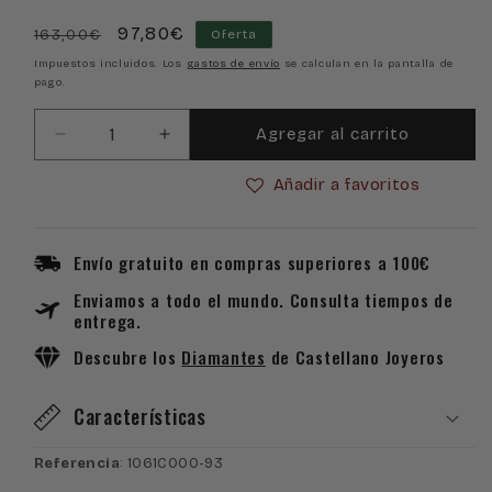
Precio
Precio
97,80€
163,00€
Oferta
habitual
de
Impuestos incluidos. Los
gastos de envío
se calculan en la pantalla de
pago.
oferta
Agregar al carrito
Reducir
Aumentar
cantidad
cantidad
Añadir a favoritos
para
para
Colgante
Colgante
Viceroy
Viceroy
Flor
Flor
Envío gratuito en compras superiores a 100€
Azul
Azul
Enviamos a todo el mundo. Consulta tiempos de
en
en
entrega.
Plata
Plata
de
de
Descubre los
Diamantes
de Castellano Joyeros
Ley
Ley
1061C000-
1061C000-
Características
93
93
Referencia
: 1061C000-93