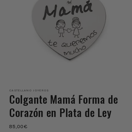
Abrir
elemento
multimedia
CASTELLANO JOYEROS
1
Colgante Mamá Forma de
en
una
ventana
Corazón en Plata de Ley
modal
Precio
85,00€