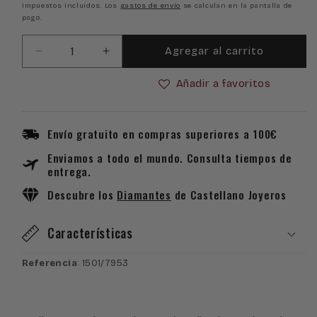
habitual
Impuestos incluidos. Los
gastos de envío
se calculan en la pantalla de
pago.
Agregar al carrito
Reducir
Aumentar
cantidad
cantidad
Añadir a favoritos
para
para
Colgante
Colgante
Mamá
Mamá
Forma
Forma
Envío gratuito en compras superiores a 100€
de
de
Enviamos a todo el mundo. Consulta tiempos de
Corazón
Corazón
entrega.
en
en
Plata
Plata
Descubre los
Diamantes
de Castellano Joyeros
de
de
Ley
Ley
Características
Referencia
: 1501/7953