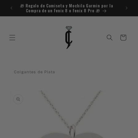
Ir
🎁​ Regalo de Camiseta y Mochila Garmin por la
¿Necesit
directamente
Compra de un Fenix 8 o Fenix 8 Pro 🎁​
al contenido
Carrito
Colgantes de Plata
Ir
directamente
a la
información
del producto